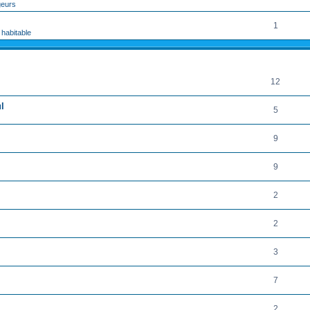
geurs
1
 habitable
RÉPONSES
12
l
5
9
9
2
2
3
7
2