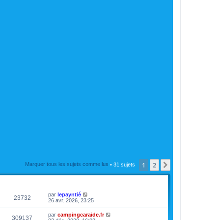
1
2
Suivante
Marquer tous les sujets comme lus
• 31 sujets
VUES
DERNIER MESSAGE
par
lepayntié
23732
26 avr. 2026, 23:25
par
campingcaraide.fr
309137