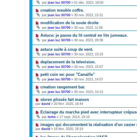
par
jean luc 50700
»
01 déc. 2023, 18:00
creation meuble coffre.
par
jean luc 50700
»
30 nov. 2023, 15:31
modification de la soute droite
par
jean luc 50700
»
30 nov. 2023, 11:06
Astuce: je passe du lit central en lits jumeaux.
par
jean luc 50700
»
30 nov. 2023, 09:38
astuce suite à coup de vent.
par
jean luc 50700
»
30 nov. 2023, 15:19
deplacement de la television.
par
jean luc 50700
»
30 nov. 2023, 15:07
petit coin wc pour "Canaille"
par
jean luc 50700
»
30 nov. 2023, 14:57
creation rangement bar.
par
jean luc 50700
»
30 nov. 2023, 15:13
stores plissés fait maison
par
david
»
20 févr. 2020, 16:44
Eclairage du marche pied avec interrupteur crépus
par
lerite
»
17 sept. 2014, 19:16
images qui documentent la réalisation d'un casier
par
david
»
19 févr. 2020, 18:19