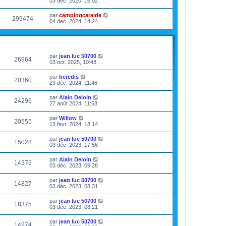
03 déc. 2020, 16:02
par
campingcaraide
299474
04 déc. 2024, 14:24
VUES
DERNIER MESSAGE
par
jean luc 50700
26964
03 oct. 2025, 10:48
par
beredis
20360
23 déc. 2024, 11:46
par
Alain Deloin
24296
27 août 2024, 11:58
par
Willow
20555
13 févr. 2024, 18:14
par
jean luc 50700
15028
03 déc. 2023, 17:56
par
Alain Deloin
14376
03 déc. 2023, 09:28
par
jean luc 50700
14827
03 déc. 2023, 08:31
par
jean luc 50700
18375
03 déc. 2023, 08:21
par
jean luc 50700
14974