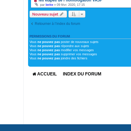
les étapes de l’homologation VASP
par
lerite
»
09 févr. 2020, 17:15
Nouveau sujet
Retourner à l’index du forum
PERMISSIONS DU FORUM
Vous
ne pouvez pas
poster de nouveaux sujets
Vous
ne pouvez pas
répondre aux sujets
Vous
ne pouvez pas
modifier vos messages
Vous
ne pouvez pas
supprimer vos messages
Vous
ne pouvez pas
joindre des fichiers
ACCUEIL
INDEX DU FORUM