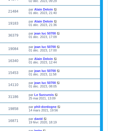
02 déc. 2023, 09:29
par
Alain Deloin
21484
01 déc. 2023, 21:40
par
Alain Deloin
19183
01 déc. 2023, 21:36
par
jean luc 50700
36379
01 déc. 2023, 17:09
par
jean luc 50700
19084
01 déc. 2023, 17:00
par
Alain Deloin
16340
01 déc. 2023, 12:44
par
jean luc 50700
15453
01 déc. 2023, 11:58
par
jean luc 50700
14110
01 déc. 2023, 08:05
par
Le Surzurois
31186
25 mai 2021, 13:09
par
phil-dordogne
19858
14 mars 2021, 19:56
par
david
16871
19 févr. 2020, 18:19
par
lerite