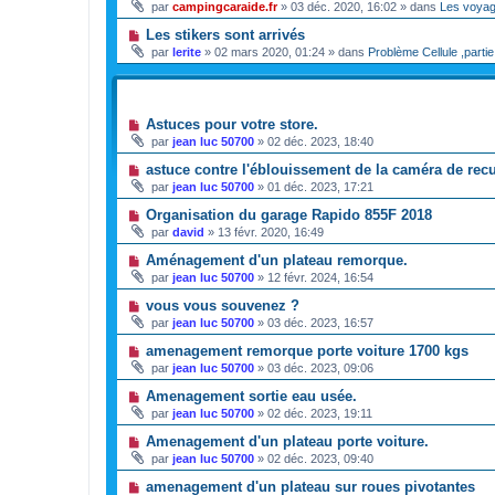
par
campingcaraide.fr
»
03 déc. 2020, 16:02
» dans
Les voya
Les stikers sont arrivés
par
lerite
»
02 mars 2020, 01:24
» dans
Problème Cellule ,partie
SUJETS
Astuces pour votre store.
par
jean luc 50700
»
02 déc. 2023, 18:40
astuce contre l'éblouissement de la caméra de recu
par
jean luc 50700
»
01 déc. 2023, 17:21
Organisation du garage Rapido 855F 2018
par
david
»
13 févr. 2020, 16:49
Aménagement d'un plateau remorque.
par
jean luc 50700
»
12 févr. 2024, 16:54
vous vous souvenez ?
par
jean luc 50700
»
03 déc. 2023, 16:57
amenagement remorque porte voiture 1700 kgs
par
jean luc 50700
»
03 déc. 2023, 09:06
Amenagement sortie eau usée.
par
jean luc 50700
»
02 déc. 2023, 19:11
Amenagement d'un plateau porte voiture.
par
jean luc 50700
»
02 déc. 2023, 09:40
amenagement d'un plateau sur roues pivotantes