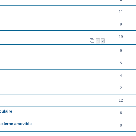
11
9
19
1
2
9
5
4
2
12
culaire
6
 externe amovible
0