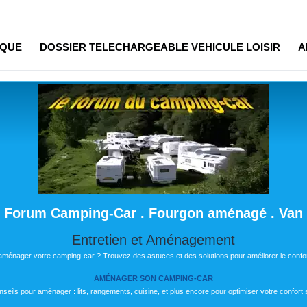
IQUE
DOSSIER TELECHARGEABLE VEHICULE LOISIR
A
Forum Camping-Car . Fourgon aménagé . Van
Entretien et Aménagement
 aménager votre camping-car ? Trouvez des astuces et des solutions pour améliorer le confor
AMÉNAGER SON CAMPING-CAR
nseils pour aménager : lits, rangements, cuisine, et plus encore pour optimiser votre confort s