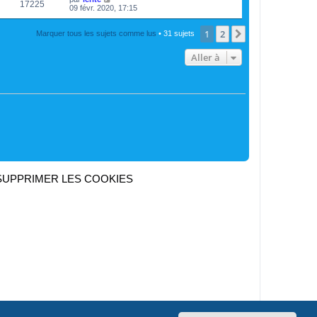
17225
09 févr. 2020, 17:15
1
2
Suivante
Marquer tous les sujets comme lus
• 31 sujets
Aller à
SUPPRIMER LES COOKIES
Heures au format
UTC+02:00