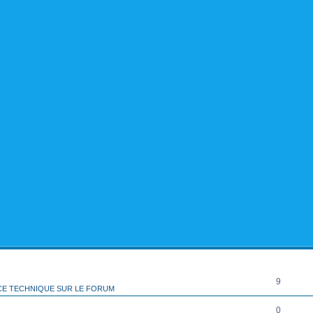
rcher
echerche avancée
RÉPONSES
9
CE TECHNIQUE SUR LE FORUM
0