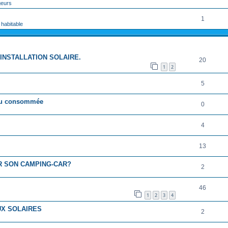
geurs
1
 habitable
RÉPONSES
INSTALLATION SOLAIRE.
20
1
2
5
e ou consommée
0
4
13
R SON CAMPING-CAR?
2
46
1
2
3
4
UX SOLAIRES
2