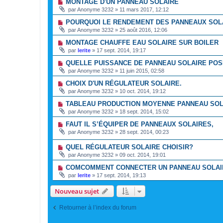
MONTAGE D'UN PANNEAU SOLAIRE
par
Anonyme 3232
»
11 mars 2017, 12:12
POURQUOI LE RENDEMENT DES PANNEAUX SOLA
par
Anonyme 3232
»
25 août 2016, 12:06
MONTAGE CHAUFFE EAU SOLAIRE SUR BOILER
par
lerite
»
17 sept. 2014, 19:17
QUELLE PUISSANCE DE PANNEAU SOLAIRE POS
par
Anonyme 3232
»
11 juin 2015, 02:58
CHOIX D'UN RÉGULATEUR SOLAIRE.
par
Anonyme 3232
»
10 oct. 2014, 19:12
TABLEAU PRODUCTION MOYENNE PANNEAU SOL
par
Anonyme 3232
»
18 sept. 2014, 15:02
FAUT IL S’ÉQUIPER DE PANNEAUX SOLAIRES,
par
Anonyme 3232
»
28 sept. 2014, 00:23
QUEL RÉGULATEUR SOLAIRE CHOISIR?
par
Anonyme 3232
»
09 oct. 2014, 19:01
COMCOMMENT CONNECTER UN PANNEAU SOLAIR
par
lerite
»
17 sept. 2014, 19:13
Nouveau sujet
Retourner à l’index du forum