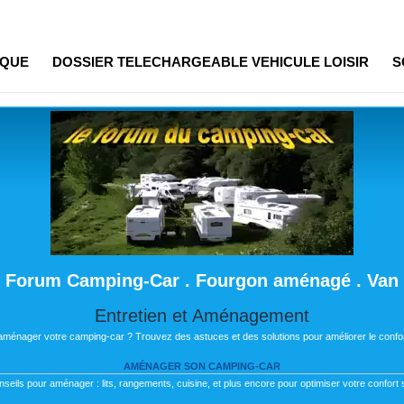
IQUE
DOSSIER TELECHARGEABLE VEHICULE LOISIR
S
Forum Camping-Car . Fourgon aménagé . Van
Entretien et Aménagement
 aménager votre camping-car ? Trouvez des astuces et des solutions pour améliorer le confor
AMÉNAGER SON CAMPING-CAR
nseils pour aménager : lits, rangements, cuisine, et plus encore pour optimiser votre confort s