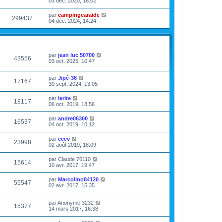
03 déc. 2020, 16:02
par
campingcaraide
299437
04 déc. 2024, 14:24
VUES
DERNIER MESSAGE
par
jean luc 50700
43556
03 oct. 2025, 10:47
par
Jipé-36
17167
30 sept. 2024, 13:05
par
lerite
18117
06 oct. 2019, 18:56
par
andre06300
16537
04 oct. 2019, 10:12
par
ccev
23998
02 août 2019, 18:09
par
Claude 76110
15614
10 avr. 2017, 19:47
par
Marcolino84120
55547
02 avr. 2017, 15:35
par
Anonyme 3232
15377
14 mars 2017, 16:38