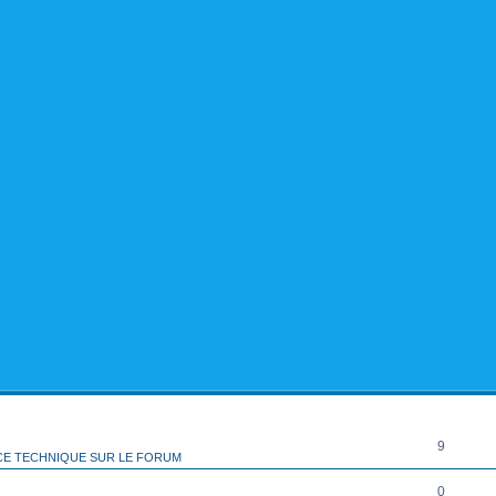
rcher
echerche avancée
RÉPONSES
9
CE TECHNIQUE SUR LE FORUM
0