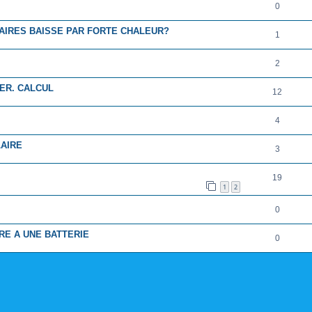
0
IRES BAISSE PAR FORTE CHALEUR?
1
2
ER. CALCUL
12
4
AIRE
3
19
1
2
0
E A UNE BATTERIE
0