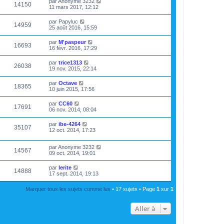
par
Anonyme 3232
14150
11 mars 2017, 12:12
par
Papyluc
14959
25 août 2016, 15:59
par
M'paspeur
16693
16 févr. 2016, 17:29
par
trice1313
26038
19 nov. 2015, 22:14
par
Octave
18365
10 juin 2015, 17:56
par
CC60
17691
06 nov. 2014, 08:04
par
ibe-4264
35107
12 oct. 2014, 17:23
par
Anonyme 3232
14567
09 oct. 2014, 19:01
par
lerite
14888
17 sept. 2014, 19:13
Marquer tous les sujets comme lus
• 17 sujets • Page
1
sur
1
Aller à