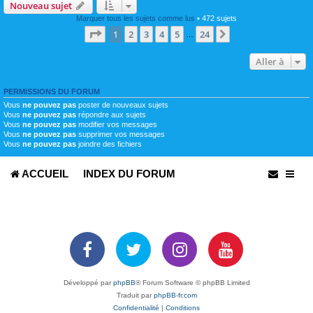
Nouveau sujet
Marquer tous les sujets comme lus
• 472 sujets
Page
1
sur
24
1
2
3
4
5
24
Suivante
…
Aller à
PERMISSIONS DU FORUM
Vous
ne pouvez pas
poster de nouveaux sujets
Vous
ne pouvez pas
répondre aux sujets
Vous
ne pouvez pas
modifier vos messages
Vous
ne pouvez pas
supprimer vos messages
Vous
ne pouvez pas
joindre des fichiers
ACCUEIL
INDEX DU FORUM
Développé par
phpBB
® Forum Software © phpBB Limited
Traduit par
phpBB-fr.com
Confidentialité
|
Conditions