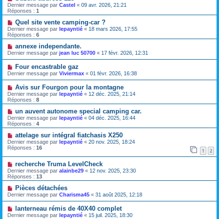
Dernier message par
Castel
«
09 avr. 2026, 21:21
Réponses :
1
Quel site vente camping-car ?
Dernier message par
lepayntié
«
18 mars 2026, 17:55
Réponses :
6
annexe independante.
Dernier message par
jean luc 50700
«
17 févr. 2026, 12:31
Four encastrable gaz
Dernier message par
Viviermax
«
01 févr. 2026, 16:38
Avis sur Fourgon pour la montagne
Dernier message par
lepayntié
«
12 déc. 2025, 21:14
Réponses :
8
un auvent autonome special camping car.
Dernier message par
lepayntié
«
04 déc. 2025, 16:44
Réponses :
4
attelage sur intégral fiatchasis X250
Dernier message par
lepayntié
«
20 nov. 2025, 18:24
Réponses :
16
1
2
recherche Truma LevelCheck
Dernier message par
alainbe29
«
12 nov. 2025, 23:30
Réponses :
13
Pièces détachées
Dernier message par
Charisma45
«
31 août 2025, 12:18
lanterneau rémis de 40X40 complet
Dernier message par
lepayntié
«
15 juil. 2025, 18:30