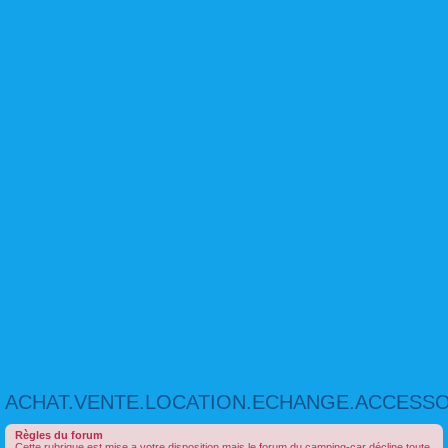
ACHAT.VENTE.LOCATION.ECHANGE.ACCESSO
Règles du forum
Cette rubrique est mise a votre disposition mais le forum du camping-car décline toute