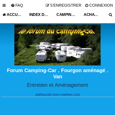
FAQ
S’ENREGISTRER
CONNEXION
ACCUEIL
INDEX DU FORUM
CAMPING CAR OCCASION PARTICULIER
ACHAT.VENTE.LOCATION.ECHANGE.ACCESSOIRE
Forum Camping-Car . Fourgon aménagé .
Van
Entretien et Aménagement
AMÉNAGER SON CAMPING-CAR