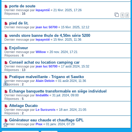
porte de soute
Dernier message par
lepayntié
«
21 févr. 2025, 17:26
Réponses :
16
1
2
pied de lit.
Dernier message par
jean luc 50700
«
15 févr. 2025, 12:12
vends store banne thule de 4,50m série 5200
Dernier message par
lepayntié
«
15 févr. 2025, 11:36
Enjoliveur
Dernier message par
Willow
«
20 nov. 2024, 17:21
Réponses :
6
Conseil achat ou location camping car
Dernier message par
jean luc 50700
«
17 août 2024, 15:32
Réponses :
13
Pratique malveillante - Trigano et Sawiko
Dernier message par
Alain Deloin
«
01 août 2024, 11:36
Réponses :
2
Echange banquette transformable en siège individuel
Dernier message par
linda68x
«
31 juil. 2024, 09:00
Réponses :
5
Attelage Ducato
Dernier message par
Le Surzurois
«
18 avr. 2024, 21:05
Réponses :
2
Générateur eau chaude et chauffage GPL
Dernier message par
Prax
«
01 janv. 2024, 07:29