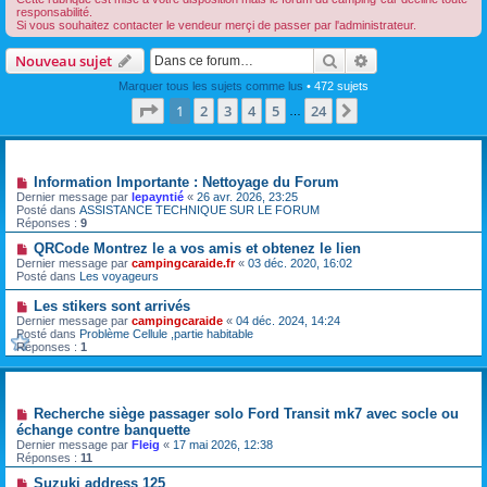
responsabilité.
Si vous souhaitez contacter le vendeur merçi de passer par l'administrateur.
Rechercher
Recherche avanc
Nouveau sujet
Marquer tous les sujets comme lus
• 472 sujets
Page
1
sur
24
1
2
3
4
5
24
Suivante
…
Annonces
Information Importante : Nettoyage du Forum
Dernier message par
lepayntié
«
26 avr. 2026, 23:25
Posté dans
ASSISTANCE TECHNIQUE SUR LE FORUM
Réponses :
9
QRCode Montrez le a vos amis et obtenez le lien
Dernier message par
campingcaraide.fr
«
03 déc. 2020, 16:02
Posté dans
Les voyageurs
Les stikers sont arrivés
Dernier message par
campingcaraide
«
04 déc. 2024, 14:24
Posté dans
Problème Cellule ,partie habitable
Réponses :
1
Sujets
Recherche siège passager solo Ford Transit mk7 avec socle ou
échange contre banquette
Dernier message par
Fleig
«
17 mai 2026, 12:38
Réponses :
11
Suzuki address 125