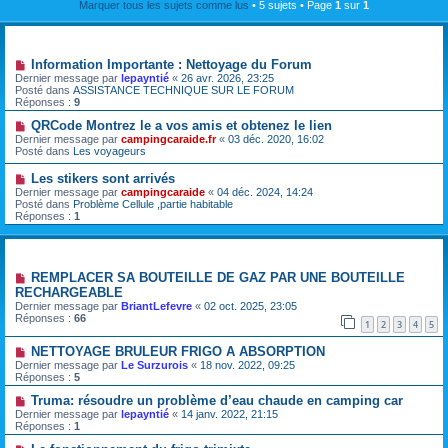
Marquer tous les sujets comme lus
• 5 sujets • Page
1
sur
1
Annonces
Information Importante : Nettoyage du Forum
Dernier message par
lepayntié
«
26 avr. 2026, 23:25
Posté dans
ASSISTANCE TECHNIQUE SUR LE FORUM
Réponses :
9
QRCode Montrez le a vos amis et obtenez le lien
Dernier message par
campingcaraide.fr
«
03 déc. 2020, 16:02
Posté dans
Les voyageurs
Les stikers sont arrivés
Dernier message par
campingcaraide
«
04 déc. 2024, 14:24
Posté dans
Problème Cellule ,partie habitable
Réponses :
1
Sujets
REMPLACER SA BOUTEILLE DE GAZ PAR UNE BOUTEILLE
RECHARGEABLE
Dernier message par
BriantLefevre
«
02 oct. 2025, 23:05
Réponses :
66
1
2
3
4
5
NETTOYAGE BRULEUR FRIGO A ABSORPTION
Dernier message par
Le Surzurois
«
18 nov. 2022, 09:25
Réponses :
5
Truma: résoudre un problème d’eau chaude en camping car
Dernier message par
lepayntié
«
14 janv. 2022, 21:15
Réponses :
1