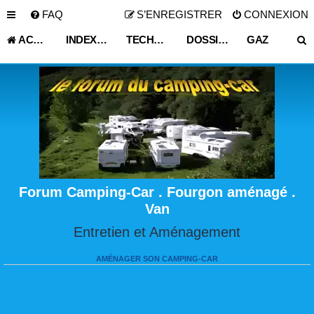
FAQ
S’ENREGISTRER
CONNEXION
ACCUEIL
INDEX DU FORUM
TECHNIQUE VIE PRATIQUE
DOSSIER TELECHARGEABLE VEHICULE LOISIR
GAZ
Forum Camping-Car . Fourgon aménagé .
Van
Entretien et Aménagement
AMÉNAGER SON CAMPING-CAR