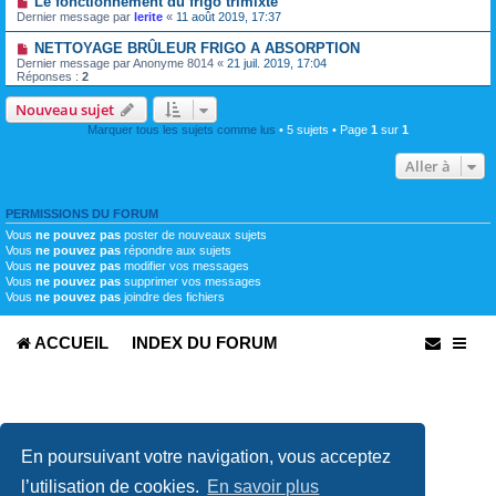
Le fonctionnement du frigo trimixte
Dernier message par
lerite
«
11 août 2019, 17:37
NETTOYAGE BRÛLEUR FRIGO A ABSORPTION
Dernier message par
Anonyme 8014
«
21 juil. 2019, 17:04
Réponses :
2
Nouveau sujet
Marquer tous les sujets comme lus
• 5 sujets • Page
1
sur
1
Aller à
PERMISSIONS DU FORUM
Vous
ne pouvez pas
poster de nouveaux sujets
Vous
ne pouvez pas
répondre aux sujets
Vous
ne pouvez pas
modifier vos messages
Vous
ne pouvez pas
supprimer vos messages
Vous
ne pouvez pas
joindre des fichiers
ACCUEIL
INDEX DU FORUM
En poursuivant votre navigation, vous acceptez
l’utilisation de cookies.
En savoir plus