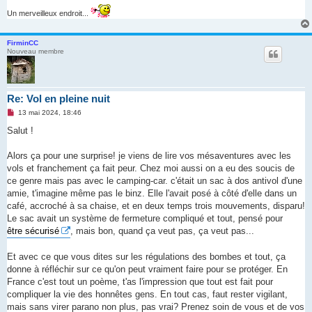
Un merveilleux endroit...
FirminCC
Nouveau membre
Re: Vol en pleine nuit
M
13 mai 2024, 18:46
e
s
Salut !
s
a
g
Alors ça pour une surprise! je viens de lire vos mésaventures avec les
e
vols et franchement ça fait peur. Chez moi aussi on a eu des soucis de
n
o
ce genre mais pas avec le camping-car. c'était un sac à dos antivol d'une
n
amie, t'imagine même pas le binz. Elle l'avait posé à côté d'elle dans un
l
u
café, accroché à sa chaise, et en deux temps trois mouvements, disparu!
Le sac avait un système de fermeture compliqué et tout, pensé pour
être sécurisé
, mais bon, quand ça veut pas, ça veut pas...
Et avec ce que vous dites sur les régulations des bombes et tout, ça
donne à réfléchir sur ce qu'on peut vraiment faire pour se protéger. En
France c'est tout un poème, t'as l'impression que tout est fait pour
compliquer la vie des honnêtes gens. En tout cas, faut rester vigilant,
mais sans virer parano non plus, pas vrai? Prenez soin de vous et de vos