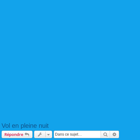
Vol en pleine nuit
Rechercher
Recherche 
Répondre