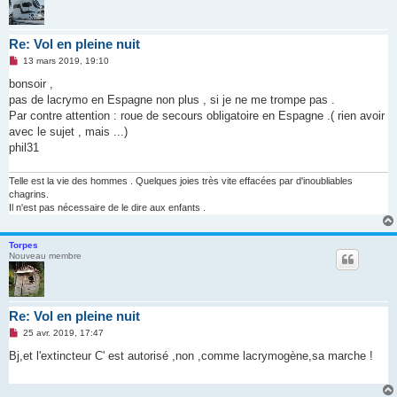
Re: Vol en pleine nuit
M
13 mars 2019, 19:10
e
s
bonsoir ,
s
pas de lacrymo en Espagne non plus , si je ne me trompe pas .
a
g
Par contre attention : roue de secours obligatoire en Espagne .( rien avoir
e
avec le sujet , mais ...)
n
o
phil31
n
l
u
Telle est la vie des hommes . Quelques joies très vite effacées par d'inoubliables
chagrins.
Il n'est pas nécessaire de le dire aux enfants .
Torpes
Nouveau membre
Re: Vol en pleine nuit
M
25 avr. 2019, 17:47
e
s
Bj,et l'extincteur C' est autorisé ,non ,comme lacrymogène,sa marche !
s
a
g
e