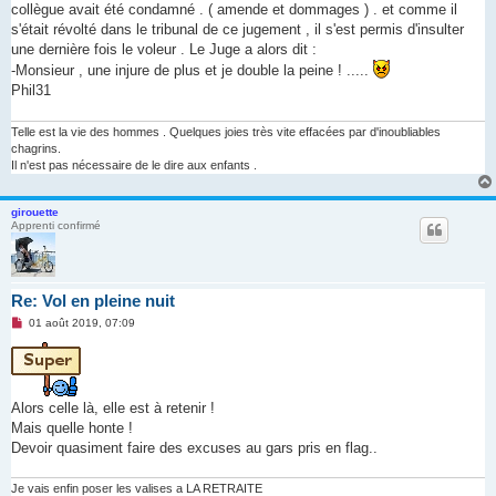
collègue avait été condamné . ( amende et dommages ) . et comme il
s'était révolté dans le tribunal de ce jugement , il s'est permis d'insulter
une dernière fois le voleur . Le Juge a alors dit :
-Monsieur , une injure de plus et je double la peine ! .....
Phil31
Telle est la vie des hommes . Quelques joies très vite effacées par d'inoubliables
chagrins.
Il n'est pas nécessaire de le dire aux enfants .
girouette
Apprenti confirmé
Re: Vol en pleine nuit
M
01 août 2019, 07:09
e
s
s
a
g
e
Alors celle là, elle est à retenir !
n
Mais quelle honte !
o
n
Devoir quasiment faire des excuses au gars pris en flag..
l
u
Je vais enfin poser les valises a LA RETRAITE