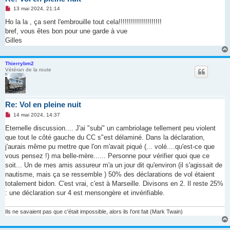
M
13 mai 2024, 21:14
e
s
Ho la la , ça sent l'embrouille tout cela!!!!!!!!!!!!!!!!!!!!!
s
bref, vous êtes bon pour une garde à vue
a
g
Gilles
e
n
o
Thierrybm2
n
Vétéran de la route
l
u
Re: Vol en pleine nuit
M
14 mai 2024, 14:37
e
s
Eternelle discussion.... J'ai "subi" un cambriolage tellement peu violent
s
que tout le côté gauche du CC s"est délaminé. Dans la déclaration,
a
g
j'aurais même pu mettre que l'on m'avait piqué (... volé....qu'est-ce que
e
vous pensez !) ma belle-mère...... Personne pour vérifier quoi que ce
n
o
soit... Un de mes amis assureur m'a un jour dit qu'environ (il s'agissait de
n
nautisme, mais ça se ressemble ) 50% des déclarations de vol étaient
l
u
totalement bidon. C'est vrai, c'est à Marseille. Divisons en 2. Il reste 25%
: une déclaration sur 4 est mensongère et invérifiable.
Ils ne savaient pas que c'était impossible, alors ils l'ont fait (Mark Twain)