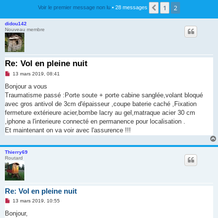
1
2
Précédente
Voir le premier message non lu
• 28 messages
didou142
Nouveau membre
Re: Vol en pleine nuit
M
13 mars 2019, 08:41
e
s
Bonjour a vous
s
Traumatisme passé :Porte soute + porte cabine sanglée,volant bloqué
a
g
avec gros antivol de 3cm d'épaisseur ,coupe baterie caché ,Fixation
e
fermeture extérieure acier,bombe lacry au gel,matraque acier 30 cm
n
o
,iphone a l'interieure connecté en permanence pour localisation .
n
Et maintenant on va voir avec l'assurence !!!
l
u
Thierry69
Routard
Re: Vol en pleine nuit
M
13 mars 2019, 10:55
e
s
Bonjour,
s