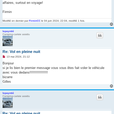
affaires, surtout en voyage!
Firmin
Modifié en dernier par
FirminCC
le 04 juin 2024, 22:04, modifié 1 fois.
lepayntié
Camping-cariste assidu
Re: Vol en pleine nuit
M
13 mai 2024, 21:12
e
s
Bonjour
s
si je lis bien le premier message vous vous êtes fait voler le véhicule
a
g
avec vous dedans!!!!!!!!!!!!!!!!!!
e
bizarre
n
o
Gilles
n
l
u
lepayntié
Camping-cariste assidu
Re: Vol en pleine nuit