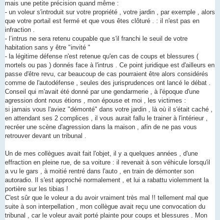
g
mais une petite précision quand même :
e
- un voleur s'introduit sur votre propriété , votre jardin , par exemple , alors
n
o
que votre portail est fermé et que vous êtes clôturé . : il n'est pas en
n
infraction .
l
u
- l’intrus ne sera retenu coupable que s'il franchi le seuil de votre
habitation sans y être "invité "
- la légitime défense n'est retenue qu'en cas de coups et blessures (
mortels ou pas ) donnés face à l'intrus . Ce point juridique est d'ailleurs en
passe d'être revu, car beaucoup de cas pourraient être alors considérés
comme de l'autodéfense , seules des jurisprudences ont lancé le débat .
Conseil qui m'avait été donné par une gendarmerie , à l'époque d'une
agression dont nous étions , mon épouse et moi , les victimes :
si jamais vous l'aviez "démonté" dans votre jardin , là où il s'était caché ,
en attendant ses 2 complices , il vous aurait fallu le trainer à l'intérieur ,
recréer une scène d'agression dans la maison , afin de ne pas vous
retrouver devant un tribunal .
Un de mes collègues avait fait l'objet, il y a quelques années , d'une
effraction en pleine rue, de sa voiture : il revenait à son véhicule lorsqu'il
a vu le gars , à moitié rentré dans l'auto , en train de démonter son
autoradio. Il s'est approché normalement , et lui a rabattu violemment la
portière sur les tibias !
C'est sûr que le voleur a du avoir vraiment très mal !! tellement mal que
suite à son interpellation , mon collègue avait reçu une convocation du
tribunal , car le voleur avait porté plainte pour coups et blessures . Mon