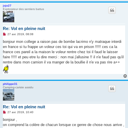
n
jojo27
o
Explorateur des sentiers battus
n
l
u
Re: Vol en pleine nuit
M
27 avr. 2019, 08:08
e
s
bonjour mon college a raison pas de bombe lacrimo n'y matraque interdi
s
en france si tu frappe un voleur ces toi qui va en prison !!!!! ces ca la
a
g
france ces pareil a la maison le voleur rentre chez toi il faud le laisser
e
faire !!!!! et peu etre lu dire merci : non mai j'allusine !! il n'e faud pas qu'il
n
o
rentre dans mon camion il va manger de la boullie il n'e va pas rire a++
n
l
u
philippe31
Camping-cariste assidu
Re: Vol en pleine nuit
M
27 avr. 2019, 10:40
e
s
bonjour ,
s
on comprend la colère de chacun lorsque ce genre de chose nous arrive ,
a