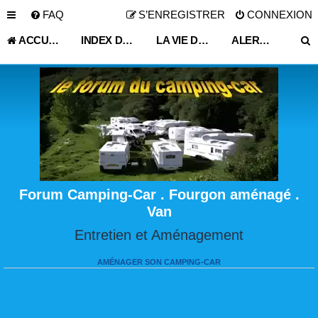
FAQ
S’ENREGISTRER
CONNEXION
ACCUEIL
INDEX DU FORUM
LA VIE DU VOYAGEUR EN CAMPING-CAR ET FOURGON AMÉNAGÉ
ALERTE VOL MAISON ITINÉRANTE
Forum Camping-Car . Fourgon aménagé .
Van
Entretien et Aménagement
AMÉNAGER SON CAMPING-CAR