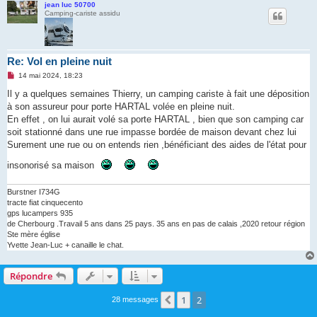
jean luc 50700
Camping-cariste assidu
Re: Vol en pleine nuit
M
14 mai 2024, 18:23
e
s
Il y a quelques semaines Thierry, un camping cariste à fait une déposition
s
à son assureur pour porte HARTAL volée en pleine nuit.
a
g
En effet , on lui aurait volé sa porte HARTAL , bien que son camping car
e
soit stationné dans une rue impasse bordée de maison devant chez lui
n
o
Surement une rue ou on entends rien ,bénéficiant des aides de l'état pour
n
l
insonorisé sa maison
u
Burstner I734G
tracte fiat cinquecento
gps lucampers 935
de Cherbourg .Travail 5 ans dans 25 pays. 35 ans en pas de calais ,2020 retour région
Ste mère église
Yvette Jean-Luc + canaille le chat.
Répondre
1
2
Précédente
28 messages