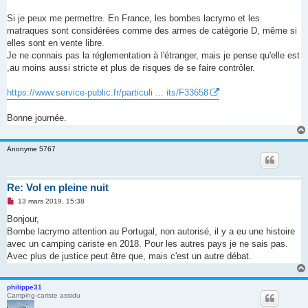
a
g
Si je peux me permettre. En France, les bombes lacrymo et les
e
matraques sont considérées comme des armes de catégorie D, même si
n
o
elles sont en vente libre.
n
Je ne connais pas la réglementation à l'étranger, mais je pense qu'elle est
l
u
,au moins aussi stricte et plus de risques de se faire contrôler.
https://www.service-public.fr/particuli ... its/F33658
Bonne journée.
Anonyme 5767
Re: Vol en pleine nuit
M
13 mars 2019, 15:38
e
s
Bonjour,
s
Bombe lacrymo attention au Portugal, non autorisé, il y a eu une histoire
a
g
avec un camping cariste en 2018. Pour les autres pays je ne sais pas.
e
Avec plus de justice peut être que, mais c'est un autre débat.
n
o
n
l
philippe31
u
Camping-cariste assidu