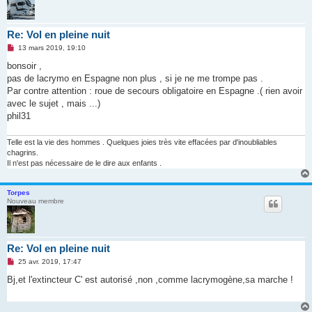
Re: Vol en pleine nuit
M
13 mars 2019, 19:10
e
s
bonsoir ,
s
pas de lacrymo en Espagne non plus , si je ne me trompe pas .
a
g
Par contre attention : roue de secours obligatoire en Espagne .( rien avoir
e
avec le sujet , mais ...)
n
o
phil31
n
l
u
Telle est la vie des hommes . Quelques joies très vite effacées par d'inoubliables
chagrins.
Il n'est pas nécessaire de le dire aux enfants .
Torpes
Nouveau membre
Re: Vol en pleine nuit
M
25 avr. 2019, 17:47
e
s
Bj,et l'extincteur C' est autorisé ,non ,comme lacrymogène,sa marche !
s
a
g
e