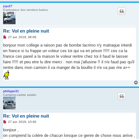
n
jojo27
o
Explorateur des sentiers battus
n
l
u
Re: Vol en pleine nuit
M
27 avr. 2019, 08:08
e
s
bonjour mon college a raison pas de bombe lacrimo n'y matraque interdi
s
en france si tu frappe un voleur ces toi qui va en prison !!!!! ces ca la
a
g
france ces pareil a la maison le voleur rentre chez toi il faud le laisser
e
faire !!!!! et peu etre lu dire merci : non mai j'allusine !! il n'e faud pas qu'il
n
o
rentre dans mon camion il va manger de la boullie il n'e va pas rire a++
n
l
u
philippe31
Camping-cariste assidu
Re: Vol en pleine nuit
M
27 avr. 2019, 10:40
e
s
bonjour ,
s
on comprend la colère de chacun lorsque ce genre de chose nous arrive ,
a