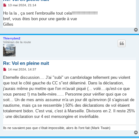
M
13 mai 2024, 21:14
e
s
Ho la la , ça sent l'embrouille tout cela!!!!!!!!!!!!!!!!!!!!!
s
bref, vous êtes bon pour une garde à vue
a
g
Gilles
e
n
o
Thierrybm2
n
Vétéran de la route
l
u
Re: Vol en pleine nuit
M
14 mai 2024, 14:37
e
s
Eternelle discussion.... J'ai "subi" un cambriolage tellement peu violent
s
que tout le côté gauche du CC s"est délaminé. Dans la déclaration,
a
g
j'aurais même pu mettre que l'on m'avait piqué (... volé....qu'est-ce que
e
vous pensez !) ma belle-mère...... Personne pour vérifier quoi que ce
n
o
soit... Un de mes amis assureur m'a un jour dit qu'environ (il s'agissait de
n
nautisme, mais ça se ressemble ) 50% des déclarations de vol étaient
l
u
totalement bidon. C'est vrai, c'est à Marseille. Divisons en 2. Il reste 25%
: une déclaration sur 4 est mensongère et invérifiable.
Ils ne savaient pas que c'était impossible, alors ils l'ont fait (Mark Twain)