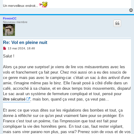
Un merveilleux endroit...
FirminCC
Nouveau membre
Re: Vol en pleine nuit
M
13 mai 2024, 18:46
e
s
Salut !
s
a
g
Alors ça pour une surprise! je viens de lire vos mésaventures avec les
e
vols et franchement ça fait peur. Chez moi aussi on a eu des soucis de
n
o
ce genre mais pas avec le camping-car. c'était un sac à dos antivol d'une
n
amie, t'imagine même pas le binz. Elle l'avait posé à côté d'elle dans un
l
u
café, accroché à sa chaise, et en deux temps trois mouvements, disparu!
Le sac avait un système de fermeture compliqué et tout, pensé pour
être sécurisé
, mais bon, quand ça veut pas, ça veut pas...
Et avec ce que vous dites sur les régulations des bombes et tout, ça
donne à réfléchir sur ce qu'on peut vraiment faire pour se protéger. En
France c'est tout un poème, t'as l'impression que tout est fait pour
compliquer la vie des honnêtes gens. En tout cas, faut rester vigilant,
mais sans virer parano non plus, pas vrai? Prenez soin de vous et de vos