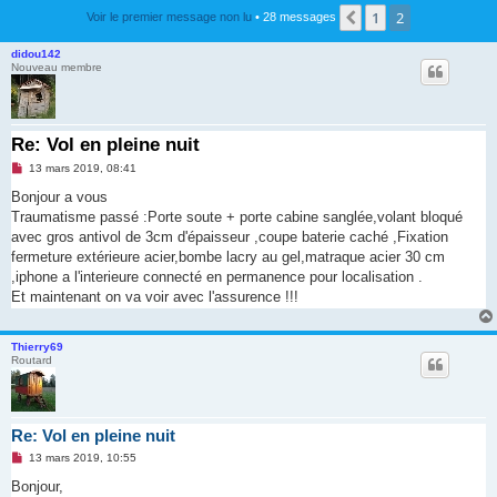
1
2
Précédente
Voir le premier message non lu
• 28 messages
didou142
Nouveau membre
Re: Vol en pleine nuit
M
13 mars 2019, 08:41
e
s
Bonjour a vous
s
Traumatisme passé :Porte soute + porte cabine sanglée,volant bloqué
a
g
avec gros antivol de 3cm d'épaisseur ,coupe baterie caché ,Fixation
e
fermeture extérieure acier,bombe lacry au gel,matraque acier 30 cm
n
o
,iphone a l'interieure connecté en permanence pour localisation .
n
Et maintenant on va voir avec l'assurence !!!
l
u
Thierry69
Routard
Re: Vol en pleine nuit
M
13 mars 2019, 10:55
e
s
Bonjour,
s