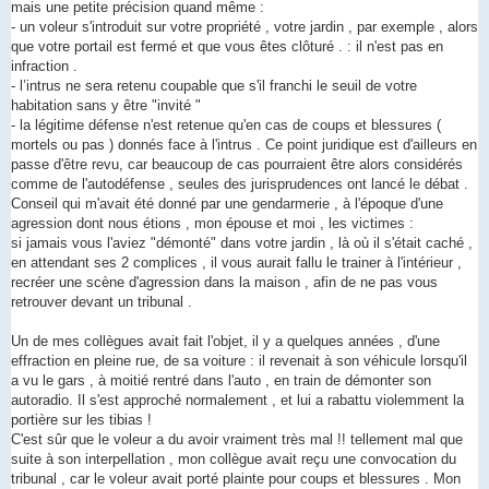
g
mais une petite précision quand même :
e
- un voleur s'introduit sur votre propriété , votre jardin , par exemple , alors
n
o
que votre portail est fermé et que vous êtes clôturé . : il n'est pas en
n
infraction .
l
u
- l’intrus ne sera retenu coupable que s'il franchi le seuil de votre
habitation sans y être "invité "
- la légitime défense n'est retenue qu'en cas de coups et blessures (
mortels ou pas ) donnés face à l'intrus . Ce point juridique est d'ailleurs en
passe d'être revu, car beaucoup de cas pourraient être alors considérés
comme de l'autodéfense , seules des jurisprudences ont lancé le débat .
Conseil qui m'avait été donné par une gendarmerie , à l'époque d'une
agression dont nous étions , mon épouse et moi , les victimes :
si jamais vous l'aviez "démonté" dans votre jardin , là où il s'était caché ,
en attendant ses 2 complices , il vous aurait fallu le trainer à l'intérieur ,
recréer une scène d'agression dans la maison , afin de ne pas vous
retrouver devant un tribunal .
Un de mes collègues avait fait l'objet, il y a quelques années , d'une
effraction en pleine rue, de sa voiture : il revenait à son véhicule lorsqu'il
a vu le gars , à moitié rentré dans l'auto , en train de démonter son
autoradio. Il s'est approché normalement , et lui a rabattu violemment la
portière sur les tibias !
C'est sûr que le voleur a du avoir vraiment très mal !! tellement mal que
suite à son interpellation , mon collègue avait reçu une convocation du
tribunal , car le voleur avait porté plainte pour coups et blessures . Mon