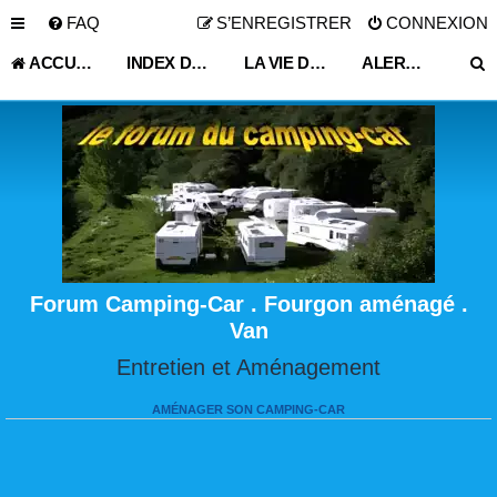
FAQ
S’ENREGISTRER
CONNEXION
ACCUEIL
INDEX DU FORUM
LA VIE DU VOYAGEUR EN CAMPING-CAR ET FOURGON AMÉNAGÉ
ALERTE VOL MAISON ITINÉRANTE
Forum Camping-Car . Fourgon aménagé .
Van
Entretien et Aménagement
AMÉNAGER SON CAMPING-CAR