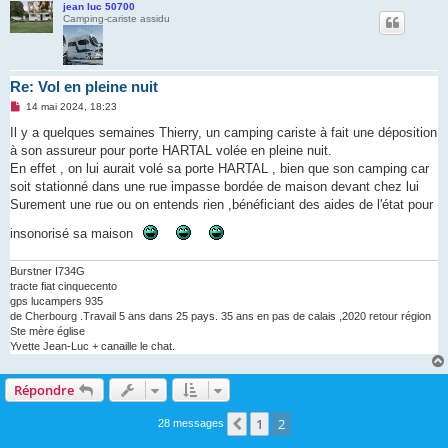
jean luc 50700
Camping-cariste assidu
Re: Vol en pleine nuit
M
14 mai 2024, 18:23
e
s
Il y a quelques semaines Thierry, un camping cariste à fait une déposition
s
à son assureur pour porte HARTAL volée en pleine nuit.
a
g
En effet , on lui aurait volé sa porte HARTAL , bien que son camping car
e
soit stationné dans une rue impasse bordée de maison devant chez lui
n
o
Surement une rue ou on entends rien ,bénéficiant des aides de l'état pour
n
l
insonorisé sa maison
u
Burstner I734G
tracte fiat cinquecento
gps lucampers 935
de Cherbourg .Travail 5 ans dans 25 pays. 35 ans en pas de calais ,2020 retour région
Ste mère église
Yvette Jean-Luc + canaille le chat.
Répondre
1
2
Précédente
28 messages