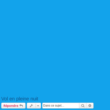
Vol en pleine nuit
Rechercher
Recherche 
Répondre