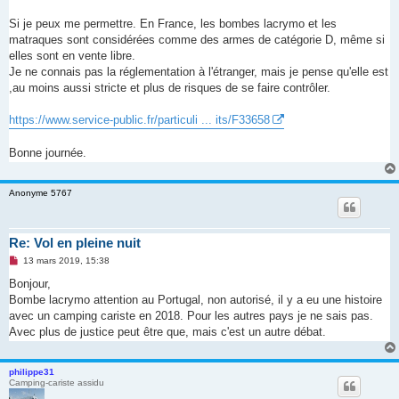
a
g
Si je peux me permettre. En France, les bombes lacrymo et les
e
matraques sont considérées comme des armes de catégorie D, même si
n
o
elles sont en vente libre.
n
Je ne connais pas la réglementation à l'étranger, mais je pense qu'elle est
l
u
,au moins aussi stricte et plus de risques de se faire contrôler.
https://www.service-public.fr/particuli ... its/F33658
Bonne journée.
Anonyme 5767
Re: Vol en pleine nuit
M
13 mars 2019, 15:38
e
s
Bonjour,
s
Bombe lacrymo attention au Portugal, non autorisé, il y a eu une histoire
a
g
avec un camping cariste en 2018. Pour les autres pays je ne sais pas.
e
Avec plus de justice peut être que, mais c'est un autre débat.
n
o
n
l
philippe31
u
Camping-cariste assidu