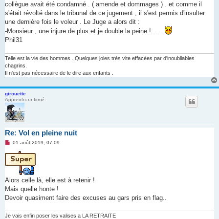
collègue avait été condamné . ( amende et dommages ) . et comme il
s'était révolté dans le tribunal de ce jugement , il s'est permis d'insulter
une dernière fois le voleur . Le Juge a alors dit :
-Monsieur , une injure de plus et je double la peine ! .....
Phil31
Telle est la vie des hommes . Quelques joies très vite effacées par d'inoubliables
chagrins.
Il n'est pas nécessaire de le dire aux enfants .
girouette
Apprenti confirmé
Re: Vol en pleine nuit
M
01 août 2019, 07:09
e
s
s
a
g
e
Alors celle là, elle est à retenir !
n
Mais quelle honte !
o
n
Devoir quasiment faire des excuses au gars pris en flag..
l
u
Je vais enfin poser les valises a LA RETRAITE