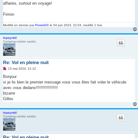
affaires, surtout en voyage!
Firmin
Modifié en dernier par
FirminCC
le 04 juin 2024, 22:04, modifié 1 fois.
lepayntié
Camping-cariste assidu
Re: Vol en pleine nuit
M
13 mai 2024, 21:12
e
s
Bonjour
s
si je lis bien le premier message vous vous êtes fait voler le véhicule
a
g
avec vous dedans!!!!!!!!!!!!!!!!!!
e
bizarre
n
o
Gilles
n
l
u
lepayntié
Camping-cariste assidu
Re: Vol en pleine nuit