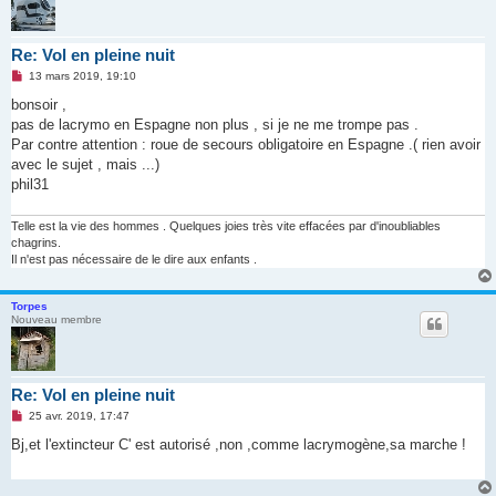
Re: Vol en pleine nuit
M
13 mars 2019, 19:10
e
s
bonsoir ,
s
pas de lacrymo en Espagne non plus , si je ne me trompe pas .
a
g
Par contre attention : roue de secours obligatoire en Espagne .( rien avoir
e
avec le sujet , mais ...)
n
o
phil31
n
l
u
Telle est la vie des hommes . Quelques joies très vite effacées par d'inoubliables
chagrins.
Il n'est pas nécessaire de le dire aux enfants .
Torpes
Nouveau membre
Re: Vol en pleine nuit
M
25 avr. 2019, 17:47
e
s
Bj,et l'extincteur C' est autorisé ,non ,comme lacrymogène,sa marche !
s
a
g
e