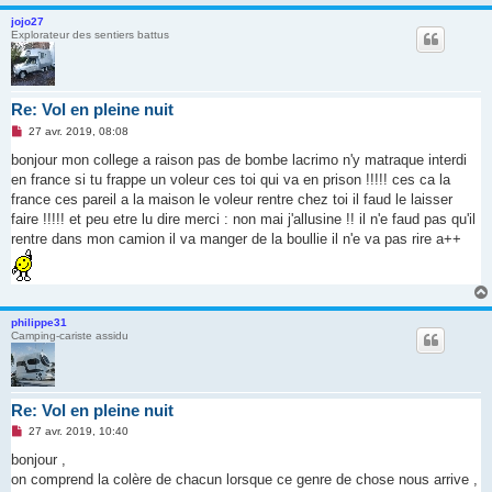
n
jojo27
o
Explorateur des sentiers battus
n
l
u
Re: Vol en pleine nuit
M
27 avr. 2019, 08:08
e
s
bonjour mon college a raison pas de bombe lacrimo n'y matraque interdi
s
en france si tu frappe un voleur ces toi qui va en prison !!!!! ces ca la
a
g
france ces pareil a la maison le voleur rentre chez toi il faud le laisser
e
faire !!!!! et peu etre lu dire merci : non mai j'allusine !! il n'e faud pas qu'il
n
o
rentre dans mon camion il va manger de la boullie il n'e va pas rire a++
n
l
u
philippe31
Camping-cariste assidu
Re: Vol en pleine nuit
M
27 avr. 2019, 10:40
e
s
bonjour ,
s
on comprend la colère de chacun lorsque ce genre de chose nous arrive ,
a