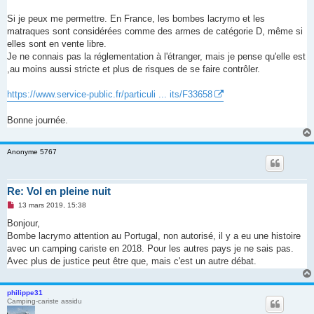
a
g
Si je peux me permettre. En France, les bombes lacrymo et les
e
matraques sont considérées comme des armes de catégorie D, même si
n
o
elles sont en vente libre.
n
Je ne connais pas la réglementation à l'étranger, mais je pense qu'elle est
l
u
,au moins aussi stricte et plus de risques de se faire contrôler.
https://www.service-public.fr/particuli ... its/F33658
Bonne journée.
Anonyme 5767
Re: Vol en pleine nuit
M
13 mars 2019, 15:38
e
s
Bonjour,
s
Bombe lacrymo attention au Portugal, non autorisé, il y a eu une histoire
a
g
avec un camping cariste en 2018. Pour les autres pays je ne sais pas.
e
Avec plus de justice peut être que, mais c'est un autre débat.
n
o
n
l
philippe31
u
Camping-cariste assidu