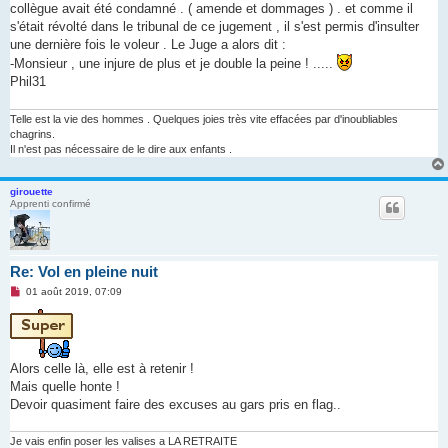
collègue avait été condamné . ( amende et dommages ) . et comme il
s'était révolté dans le tribunal de ce jugement , il s'est permis d'insulter
une dernière fois le voleur . Le Juge a alors dit :
-Monsieur , une injure de plus et je double la peine ! .....
Phil31
Telle est la vie des hommes . Quelques joies très vite effacées par d'inoubliables
chagrins.
Il n'est pas nécessaire de le dire aux enfants .
girouette
Apprenti confirmé
Re: Vol en pleine nuit
M
01 août 2019, 07:09
e
s
s
a
g
e
Alors celle là, elle est à retenir !
n
Mais quelle honte !
o
n
Devoir quasiment faire des excuses au gars pris en flag..
l
u
Je vais enfin poser les valises a LA RETRAITE