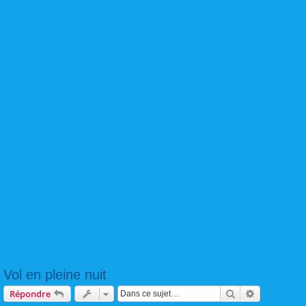
Vol en pleine nuit
Rechercher
Recherche 
Répondre