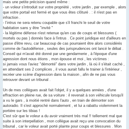
g
mais une petite précision quand même :
e
- un voleur s'introduit sur votre propriété , votre jardin , par exemple , alors
n
o
que votre portail est fermé et que vous êtes clôturé . : il n'est pas en
n
infraction .
l
u
- l’intrus ne sera retenu coupable que s'il franchi le seuil de votre
habitation sans y être "invité "
- la légitime défense n'est retenue qu'en cas de coups et blessures (
mortels ou pas ) donnés face à l'intrus . Ce point juridique est d'ailleurs en
passe d'être revu, car beaucoup de cas pourraient être alors considérés
comme de l'autodéfense , seules des jurisprudences ont lancé le débat .
Conseil qui m'avait été donné par une gendarmerie , à l'époque d'une
agression dont nous étions , mon épouse et moi , les victimes :
si jamais vous l'aviez "démonté" dans votre jardin , là où il s'était caché ,
en attendant ses 2 complices , il vous aurait fallu le trainer à l'intérieur ,
recréer une scène d'agression dans la maison , afin de ne pas vous
retrouver devant un tribunal .
Un de mes collègues avait fait l'objet, il y a quelques années , d'une
effraction en pleine rue, de sa voiture : il revenait à son véhicule lorsqu'il
a vu le gars , à moitié rentré dans l'auto , en train de démonter son
autoradio. Il s'est approché normalement , et lui a rabattu violemment la
portière sur les tibias !
C'est sûr que le voleur a du avoir vraiment très mal !! tellement mal que
suite à son interpellation , mon collègue avait reçu une convocation du
tribunal , car le voleur avait porté plainte pour coups et blessures . Mon