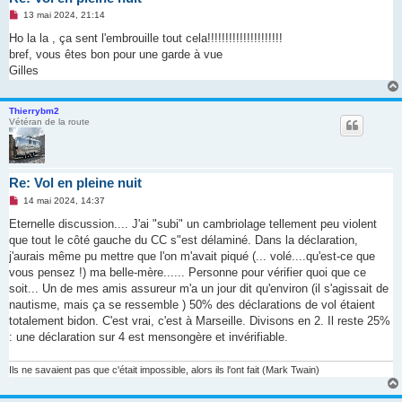
M
13 mai 2024, 21:14
e
s
Ho la la , ça sent l'embrouille tout cela!!!!!!!!!!!!!!!!!!!!!
s
bref, vous êtes bon pour une garde à vue
a
g
Gilles
e
n
o
Thierrybm2
n
Vétéran de la route
l
u
Re: Vol en pleine nuit
M
14 mai 2024, 14:37
e
s
Eternelle discussion.... J'ai "subi" un cambriolage tellement peu violent
s
que tout le côté gauche du CC s"est délaminé. Dans la déclaration,
a
g
j'aurais même pu mettre que l'on m'avait piqué (... volé....qu'est-ce que
e
vous pensez !) ma belle-mère...... Personne pour vérifier quoi que ce
n
o
soit... Un de mes amis assureur m'a un jour dit qu'environ (il s'agissait de
n
nautisme, mais ça se ressemble ) 50% des déclarations de vol étaient
l
u
totalement bidon. C'est vrai, c'est à Marseille. Divisons en 2. Il reste 25%
: une déclaration sur 4 est mensongère et invérifiable.
Ils ne savaient pas que c'était impossible, alors ils l'ont fait (Mark Twain)