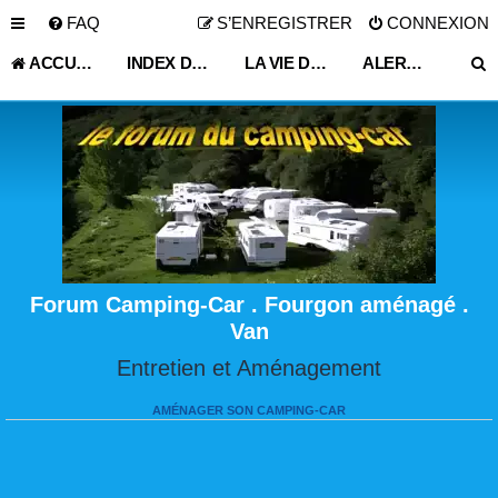
FAQ
S’ENREGISTRER
CONNEXION
ACCUEIL
INDEX DU FORUM
LA VIE DU VOYAGEUR EN CAMPING-CAR ET FOURGON AMÉNAGÉ
ALERTE VOL MAISON ITINÉRANTE
Forum Camping-Car . Fourgon aménagé .
Van
Entretien et Aménagement
AMÉNAGER SON CAMPING-CAR