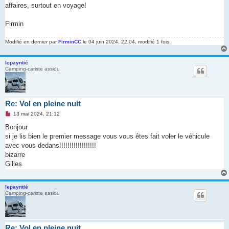
affaires, surtout en voyage!
Firmin
Modifié en dernier par
FirminCC
le 04 juin 2024, 22:04, modifié 1 fois.
lepayntié
Camping-cariste assidu
Re: Vol en pleine nuit
M
13 mai 2024, 21:12
e
s
Bonjour
s
si je lis bien le premier message vous vous êtes fait voler le véhicule
a
g
avec vous dedans!!!!!!!!!!!!!!!!!!
e
bizarre
n
o
Gilles
n
l
u
lepayntié
Camping-cariste assidu
Re: Vol en pleine nuit