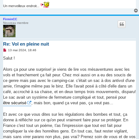
Un merveilleux endroit...
FirminCC
Nouveau membre
Re: Vol en pleine nuit
M
13 mai 2024, 18:46
e
s
Salut !
s
a
g
Alors ça pour une surprise! je viens de lire vos mésaventures avec les
e
vols et franchement ça fait peur. Chez moi aussi on a eu des soucis de
n
o
ce genre mais pas avec le camping-car. c'était un sac à dos antivol d'une
n
amie, t'imagine même pas le binz. Elle l'avait posé à côté d'elle dans un
l
u
café, accroché à sa chaise, et en deux temps trois mouvements, disparu!
Le sac avait un système de fermeture compliqué et tout, pensé pour
être sécurisé
, mais bon, quand ça veut pas, ça veut pas...
Et avec ce que vous dites sur les régulations des bombes et tout, ça
donne à réfléchir sur ce qu'on peut vraiment faire pour se protéger. En
France c'est tout un poème, t'as l'impression que tout est fait pour
compliquer la vie des honnêtes gens. En tout cas, faut rester vigilant,
mais sans virer parano non plus, pas vrai? Prenez soin de vous et de vos