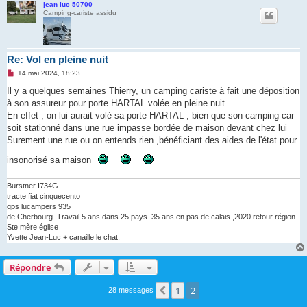
jean luc 50700
Camping-cariste assidu
Re: Vol en pleine nuit
M
14 mai 2024, 18:23
e
s
Il y a quelques semaines Thierry, un camping cariste à fait une déposition
s
à son assureur pour porte HARTAL volée en pleine nuit.
a
g
En effet , on lui aurait volé sa porte HARTAL , bien que son camping car
e
soit stationné dans une rue impasse bordée de maison devant chez lui
n
o
Surement une rue ou on entends rien ,bénéficiant des aides de l'état pour
n
l
insonorisé sa maison
u
Burstner I734G
tracte fiat cinquecento
gps lucampers 935
de Cherbourg .Travail 5 ans dans 25 pays. 35 ans en pas de calais ,2020 retour région
Ste mère église
Yvette Jean-Luc + canaille le chat.
Répondre
1
2
Précédente
28 messages