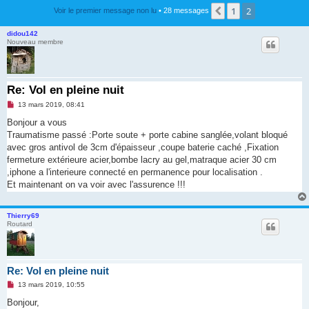
1
2
Précédente
Voir le premier message non lu
• 28 messages
didou142
Nouveau membre
Re: Vol en pleine nuit
M
13 mars 2019, 08:41
e
s
Bonjour a vous
s
Traumatisme passé :Porte soute + porte cabine sanglée,volant bloqué
a
g
avec gros antivol de 3cm d'épaisseur ,coupe baterie caché ,Fixation
e
fermeture extérieure acier,bombe lacry au gel,matraque acier 30 cm
n
o
,iphone a l'interieure connecté en permanence pour localisation .
n
Et maintenant on va voir avec l'assurence !!!
l
u
Thierry69
Routard
Re: Vol en pleine nuit
M
13 mars 2019, 10:55
e
s
Bonjour,
s