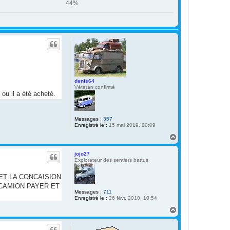
44%
denis64
Vétéran confirmé
ou il a été acheté.
Messages :
357
Enregistré le :
15 mai 2019, 00:09
H
a
u
jojo27
t
Explorateur des sentiers battus
RET LA CONCAISION
LE CAMION PAYER ET
Messages :
711
Enregistré le :
26 févr. 2010, 10:54
H
a
u