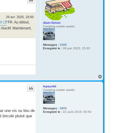
t
29 avr. 2025, 18:00
fr
FR. Au début,
Alain Deloin
Camping-cariste assidu
 réactif. Maintenant,
Messages :
2466
Enregistré le :
09 juin 2023, 15:33
H
a
u
lepayntié
t
Camping-cariste assidu
Messages :
3900
ar une vis ou lieu de
Enregistré le :
22 août 2019, 00:54
 bricolé plutot que