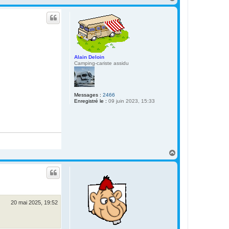
a
u
t
Alain Deloin
Camping-cariste assidu
Messages :
2466
Enregistré le :
09 juin 2023, 15:33
H
a
u
t
20 mai 2025, 19:52