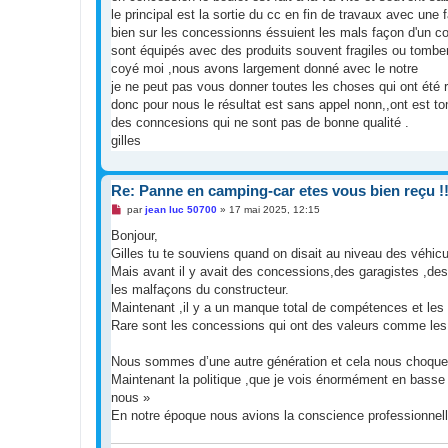
le principal est la sortie du cc en fin de travaux avec une 
bien sur les concessionns éssuient les mals façon d'un con
sont équipés avec des produits souvent fragiles ou tombe
coyé moi ,nous avons largement donné avec le notre
je ne peut pas vous donner toutes les choses qui ont été r
donc pour nous le résultat est sans appel nonn,,ont est to
des conncesions qui ne sont pas de bonne qualité .
gilles
Re: Panne en camping-car etes vous bien reçu !!
M
par
jean luc 50700
»
17 mai 2025, 12:15
e
s
Bonjour,
s
Gilles tu te souviens quand on disait au niveau des véhic
a
g
Mais avant il y avait des concessions,des garagistes ,des 
e
les malfaçons du constructeur.
n
o
Maintenant ,il y a un manque total de compétences et les
n
Rare sont les concessions qui ont des valeurs comme les a
l
u
Nous sommes d’une autre génération et cela nous choque ca
Maintenant la politique ,que je vois énormément en basse 
nous »
En notre époque nous avions la conscience professionnelle