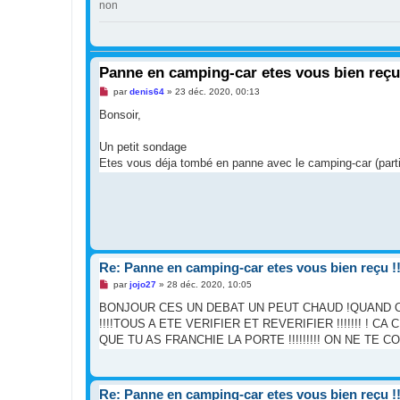
non
Panne en camping-car etes vous bien reçu 
M
par
denis64
»
23 déc. 2020, 00:13
e
s
Bonsoir,
s
a
g
Un petit sondage
e
Etes vous déja tombé en panne avec le camping-car (partie
n
o
n
l
u
Re: Panne en camping-car etes vous bien reçu !!
M
par
jojo27
»
28 déc. 2020, 10:05
e
s
BONJOUR CES UN DEBAT UN PEUT CHAUD !QUAND ON 
s
!!!!TOUS A ETE VERIFIER ET REVERIFIER !!!!!!! ! CA
a
g
QUE TU AS FRANCHIE LA PORTE !!!!!!!!! ON NE TE 
e
n
o
n
l
Re: Panne en camping-car etes vous bien reçu !!