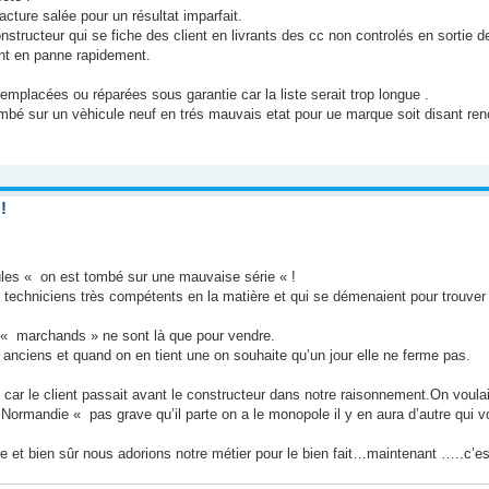
facture salée pour un résultat imparfait.
structeur qui se fiche des client en livrants des cc non controlés en sortie d
nt en panne rapidement.
emplacées ou réparées sous garantie car la liste serait trop longue .
mbé sur un vèhicule neuf en trés mauvais etat pour ue marque soit disant reno
!
ules « on est tombé sur une mauvaise série « !
techniciens très compétents en la matière et qui se démenaient pour trouver l
 « marchands » ne sont là que pour vendre.
nciens et quand on en tient une on souhaite qu’un jour elle ne ferme pas.
r le client passait avant le constructeur dans notre raisonnement.On voulait
Normandie « pas grave qu’il parte on a le monopole il y en aura d’autre qui v
 et bien sûr nous adorions notre métier pour le bien fait…maintenant …..c’est