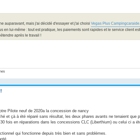
e auparavant, mais j'ai décidé d'essayer et j'ai choisi
Vegas Plus Campingcaraide.
sus en lui-même : tout est pratique, les paiements sont rapides et le service client est
étendre après le travail !
ines
!
 notre Pilote neuf de 2020a la concession de nancy
hé et çà à été réparé sans résultat, les deux phares avants ne tenaient que p
 30 fois en réparations dans les concessions CLC (Liberthium) ou celui ci a été
nctionnel qui fonctionne depuis très bien et sans problémes.
oté .