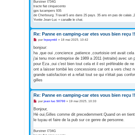
Burstner I734G
tracte fiat cinquecento
gps lucampers 935
de Cherbourg .Travail 5 ans dans 25 pays. 35 ans en pas de calais ,2
Yvette Jean-Luc + canaille le chat.
Re: Panne en camping-car etes vous bien reçu !!
M
par
lepayntié
»
18 mai 2025, 10:42
e
s
bonjour:
s
ha ,que oui ,concience ,patience ,courtoisie ont avait cel
a
g
j'ai tenu mon entreprise de 1989 a 2011 (retraite) avec un 
e
pour Eza ,oui c'est bien tout cela et il est préférable de 
n
o
ont a laisser tombé les concessions car ont a vers chez n
n
grande satisfaction et a refait tout se qui n'était pas co
l
u
gilles
Re: Panne en camping-car etes vous bien reçu !!
M
par
jean luc 50700
»
19 mai 2025, 10:33
e
s
Bonjour,
s
Hé oui,Gilles comme dit precedemment.Quand on en tient un
a
g
le tuyau et faire de la pub sur ce genre de personne.
e
n
o
Burstner I734G
n