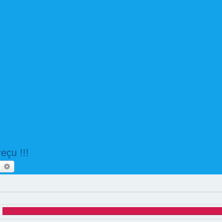
eçu !!!
echercher
Recherche avancée