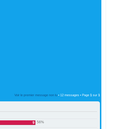
Voir le premier message non lu
• 12 messages • Page
1
sur
1
56%
9