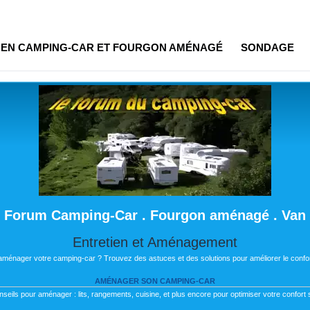
R EN CAMPING-CAR ET FOURGON AMÉNAGÉ
SONDAGE
Forum Camping-Car . Fourgon aménagé . Van
Entretien et Aménagement
 aménager votre camping-car ? Trouvez des astuces et des solutions pour améliorer le confor
AMÉNAGER SON CAMPING-CAR
nseils pour aménager : lits, rangements, cuisine, et plus encore pour optimiser votre confort s