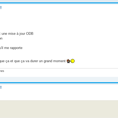
!
it une mise à jour ODB
on
'il me rapporte
e que ça et que ça va durer un grand moment
ines
!