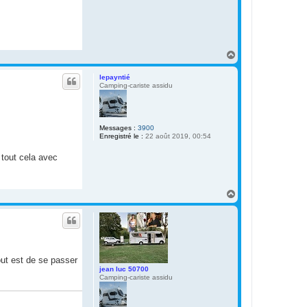
H
a
u
lepayntié
t
Camping-cariste assidu
Messages :
3900
Enregistré le :
22 août 2019, 00:54
 tout cela avec
H
a
u
t
out est de se passer
jean luc 50700
Camping-cariste assidu