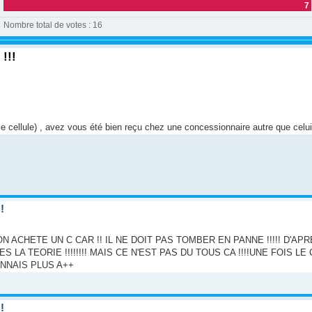
7
Nombre total de votes :
16
!!!
 cellule) , avez vous été bien reçu chez une concessionnaire autre que celui 
!
ACHETE UN C CAR !! IL NE DOIT PAS TOMBER EN PANNE !!!!! D'AP
 CES LA TEORIE !!!!!!!! MAIS CE N'EST PAS DU TOUS CA !!!!UNE FOIS 
CONNAIS PLUS A++
!