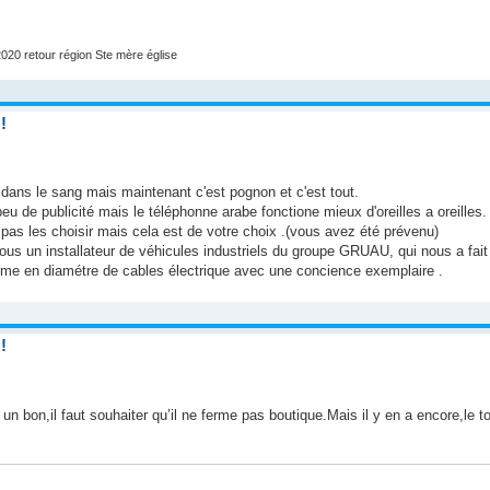
020 retour région Ste mère église
!
a dans le sang mais maintenant c'est pognon et c'est tout.
peu de publicité mais le téléphonne arabe fonctione mieux d'oreilles a oreilles.
ne pas les choisir mais cela est de votre choix .(vous avez été prévenu)
ous un installateur de véhicules industriels du groupe GRUAU, qui nous a fait
nforme en diamétre de cables électrique avec une concience exemplaire .
!
 bon,il faut souhaiter qu’il ne ferme pas boutique.Mais il y en a encore,le t