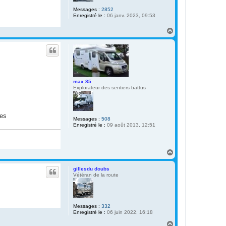
Messages :
2852
Enregistré le :
06 janv. 2023, 09:53
H
a
u
t
max 85
Explorateur des sentiers battus
les
Messages :
508
Enregistré le :
09 août 2013, 12:51
H
a
u
gillesdu doubs
t
Vétéran de la route
Messages :
332
Enregistré le :
06 juin 2022, 16:18
H