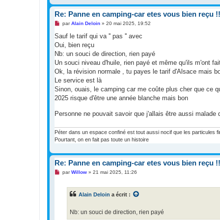
o
n
l
Re: Panne en camping-car etes vous bien reçu !!
u
M
par
Alain Deloin
»
20 mai 2025, 19:52
e
s
Sauf le tarif qui va '' pas '' avec
s
Oui, bien reçu
a
g
Nb: un souci de direction, rien payé
e
Un souci niveau d'huile, rien payé et même qu'ils m'ont fa
n
o
Ok, la révision normale , tu payes le tarif d'Alsace mais b
n
Le service est là
l
u
Sinon, ouais, le camping car me coûte plus cher que ce qu
2025 risque d'être une année blanche mais bon
Personne ne pouvait savoir que j'allais être aussi malad
Péter dans un espace confiné est tout aussi nocif que les particules f
Pourtant, on en fait pas toute un histoire
Re: Panne en camping-car etes vous bien reçu !!
M
par
Willow
»
21 mai 2025, 11:26
e
s
s
Alain Deloin
a écrit :
a
g
e
Nb: un souci de direction, rien payé
n
o