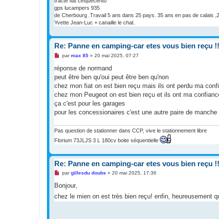
tracte fiat cinquecento
l
gps lucampers 935
u
de Cherbourg .Travail 5 ans dans 25 pays. 35 ans en pas de calais ,2
Yvette Jean-Luc + canaille le chat.
Re: Panne en camping-car etes vous bien reçu !!
M
par
max 85
»
20 mai 2025, 07:27
e
s
réponse de normand
s
peut être ben qu'oui peut être ben qu'non
a
g
chez mon fiat on est bien reçu mais ils ont perdu ma conf
e
chez mon Peugeot on est bien reçu et ils ont ma confiance 
n
o
ça c'est pour les garages
n
pour les concessionaires c'est une autre paire de manche 
l
u
Pas question de stationner dans CCP, vive le stationnement libre
Florium 73JLJS 3 L 180cv boite séquentielle
Re: Panne en camping-car etes vous bien reçu !!
M
par
gillesdu doubs
»
20 mai 2025, 17:36
e
s
Bonjour,
s
chez le mien on est très bien reçu! enfin, heureusement qu
a
g
e
n