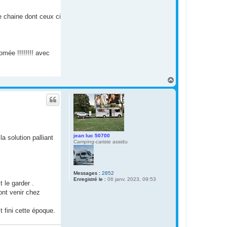
e chaine dont ceux ci
mée !!!!!!!! avec
H
a
u
t
jean luc 50700
a solution palliant
Camping-cariste assidu
Messages :
2852
Enregistré le :
06 janv. 2023, 09:53
 le garder .
ont venir chez
 fini cette époque.