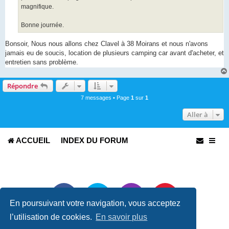
magnifique.
Bonne journée.
Bonsoir, Nous nous allons chez Clavel à 38 Moirans et nous n'avons
jamais eu de soucis, location de plusieurs camping car avant d'acheter, et
entretien sans problème.
Répondre
7 messages • Page
1
sur
1
Aller à
ACCUEIL
INDEX DU FORUM
En poursuivant votre navigation, vous acceptez
l’utilisation de cookies.
En savoir plus
Développé par
phpBB
® Forum Software © phpBB Limited