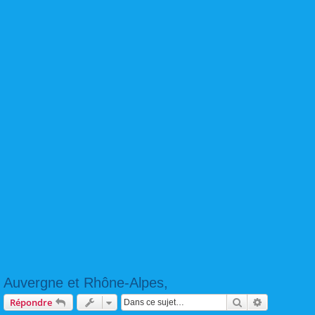
Auvergne et Rhône-Alpes,
Rechercher
Recherche 
Répondre