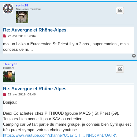
o
n
sprint38
l
Nouveau membre
u
Re: Auvergne et Rhône-Alpes,
M
25 avr. 2019, 23:04
e
s
moi un Laika a Euroservice St Priest il y a 2 ans , super camion , mais
s
concess de m....
a
g
e
n
Thierry69
o
Routard
n
l
u
Re: Auvergne et Rhône-Alpes,
M
27 avr. 2019, 09:46
e
s
Bonjour,
s
a
g
Deux Cc achetés chez PITHIOUD (groupe MAES ) St Priest (69).
e
Toujours bien accueilli pour SAV ou entretien.
n
o
Camping car 69 fait partie du même groupe, je connais bien Cyril qui est
n
très pro et sympa ;voir sa chaine youtube:
l
u
https://www.youtube.com/channel/UCa7iCH ... NNCcVh1rOA
.