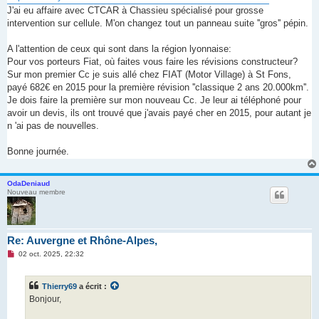
J'ai eu affaire avec CTCAR à Chassieu spécialisé pour grosse
intervention sur cellule. M'on changez tout un panneau suite ''gros'' pépin.
A l'attention de ceux qui sont dans la région lyonnaise:
Pour vos porteurs Fiat, où faites vous faire les révisions constructeur?
Sur mon premier Cc je suis allé chez FIAT (Motor Village) à St Fons,
payé 682€ en 2015 pour la première révision ''classique 2 ans 20.000km''.
Je dois faire la première sur mon nouveau Cc. Je leur ai téléphoné pour
avoir un devis, ils ont trouvé que j'avais payé cher en 2015, pour autant je
n 'ai pas de nouvelles.
Bonne journée.
OdaDeniaud
Nouveau membre
Re: Auvergne et Rhône-Alpes,
M
02 oct. 2025, 22:32
e
s
s
Thierry69
a écrit :
a
g
Bonjour,
e
n