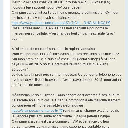
o
Deux Cc achetés chez PITHIOUD (groupe MAES ) St Priest (69).
n
Toujours bien accueilli pour SAV ou entretien.
l
u
Camping car 69 fait partie du même groupe, je connais bien Cyril qui
est très pro et sympa ;voir sa chaine youtube:
https://www.youtube.com/channel/UCa7iCH ... NNCcVh1rOA
.
J'ai eu affaire avec CTCAR à Chassieu spécialisé pour grosse
intervention sur cellule. M'on changez tout un panneau suite ''gros''
pépin.
A l'attention de ceux qui sont dans la région lyonnaise:
Pour vos porteurs Fiat, où faites vous faire les révisions constructeur?
Sur mon premier Cc je suis allé chez FIAT (Motor Village) à St Fons,
payé 682€ en 2015 pour la première révision ''classique 2 ans
20.000km''.
Je dois faire la première sur mon nouveau Cc. Je leur ai téléphoné pour
avoir un devis, ils ont trouvé que j'avais payé cher en 2015, pour autant
je n 'ai pas de nouvelles.
Néanmoins, le soin Olympe Campingcaraide.fr accorde à ses joueurs
ne s'arrête en aucun cas là. Chaque promotion a été méticuleusement
conçue pour offrir une véritable valeur ajoutée
https://olympecasino-france.fr/
rendant ainsi chaque expérience de
jeu encore plus amusante et gratifiante. Chaque joueur Olympe
Campingcaraide.fr est traité comme un VIP et bénéficie d'offres
personnalisées qui garantissent une expérience véritablement