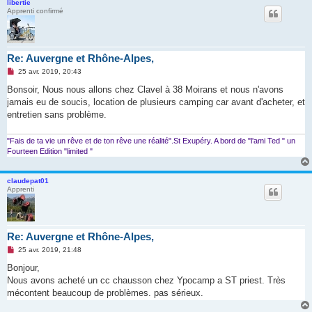
libertie
u
Apprenti confirmé
Re: Auvergne et Rhône-Alpes,
M
25 avr. 2019, 20:43
e
s
Bonsoir, Nous nous allons chez Clavel à 38 Moirans et nous n'avons
s
jamais eu de soucis, location de plusieurs camping car avant d'acheter, et
a
g
entretien sans problème.
e
n
o
"Fais de ta vie un rêve et de ton rêve une réalité".St Exupéry. A bord de "l'ami Ted " un
n
Fourteen Edition "limited "
l
u
claudepat01
Apprenti
Re: Auvergne et Rhône-Alpes,
M
25 avr. 2019, 21:48
e
s
Bonjour,
s
Nous avons acheté un cc chausson chez Ypocamp a ST priest. Très
a
g
mécontent beaucoup de problèmes. pas sérieux.
e
n