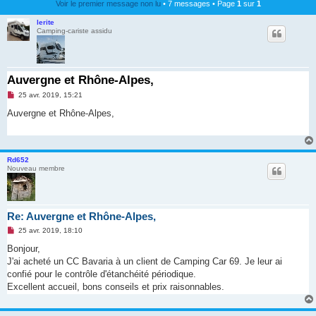
Voir le premier message non lu
• 7 messages • Page
1
sur
1
lerite
Camping-cariste assidu
Auvergne et Rhône-Alpes,
M
25 avr. 2019, 15:21
e
s
Auvergne et Rhône-Alpes,
s
a
g
e
n
Rd652
o
Nouveau membre
n
l
u
Re: Auvergne et Rhône-Alpes,
M
25 avr. 2019, 18:10
e
s
Bonjour,
s
J'ai acheté un CC Bavaria à un client de Camping Car 69. Je leur ai
a
g
confié pour le contrôle d'étanchéité périodique.
e
Excellent accueil, bons conseils et prix raisonnables.
n
o
n
l