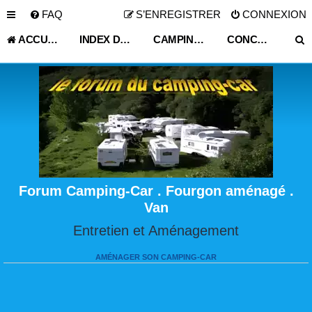
FAQ
S’ENREGISTRER
CONNEXION
ACCUEIL
INDEX DU FORUM
CAMPING CAR OCCASION PARTICULIER
CONCESSIONNAIRE VEHICULE LOISIR
Forum Camping-Car . Fourgon aménagé .
Van
Entretien et Aménagement
AMÉNAGER SON CAMPING-CAR