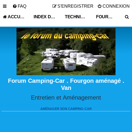
FAQ
S’ENREGISTRER
CONNEXION
ACCUEIL
INDEX DU FORUM
TECHNIQUE VIE PRATIQUE
FOURGON AMÉNAGÉ ET VAN
Forum Camping-Car . Fourgon aménagé .
Van
Entretien et Aménagement
AMÉNAGER SON CAMPING-CAR