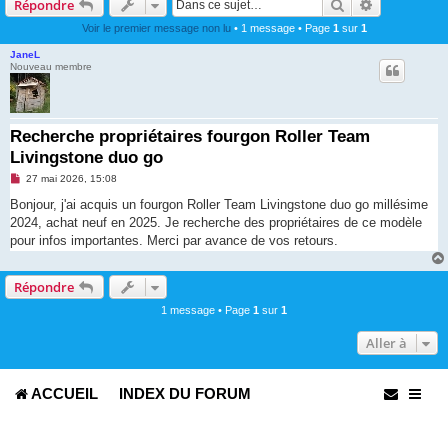
Rechercher
Recherche 
Répondre
Voir le premier message non lu
• 1 message • Page
1
sur
1
JaneL
Nouveau membre
Recherche propriétaires fourgon Roller Team
Livingstone duo go
M
27 mai 2026, 15:08
e
s
Bonjour, j'ai acquis un fourgon Roller Team Livingstone duo go millésime
s
2024, achat neuf en 2025. Je recherche des propriétaires de ce modèle
a
g
pour infos importantes. Merci par avance de vos retours.
e
n
o
Répondre
n
l
u
1 message • Page
1
sur
1
Aller à
ACCUEIL
INDEX DU FORUM