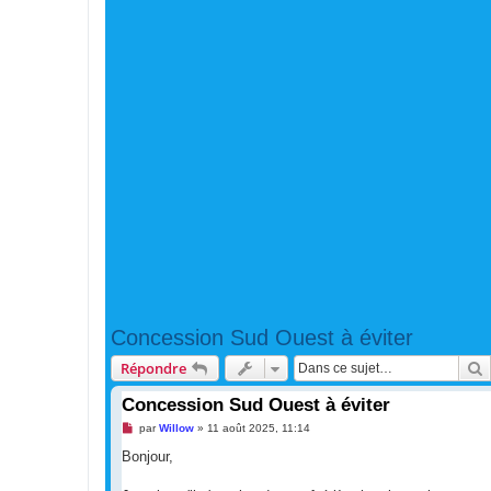
Concession Sud Ouest à éviter
R
Répondre
Concession Sud Ouest à éviter
M
par
Willow
»
11 août 2025, 11:14
e
s
Bonjour,
s
a