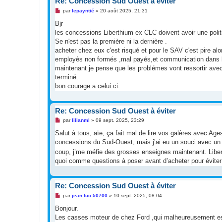
Re: Concession Sud Ouest à éviter
M
par
lepayntié
»
20 août 2025, 21:31
e
s
Bjr
s
les concessions Liberthium ex CLC doivent avoir une politiq
a
g
Se n'est pas la première ni la dernière .
e
acheter chez eux c'est risqué et pour le SAV c'est pire alo
n
o
employès non formés ,mal payés,et communication dans le
n
maintenant je pense que les problémes vont ressortir avec
l
u
terminé.
bon courage a celui ci.
Re: Concession Sud Ouest à éviter
M
par
lilianml
»
09 sept. 2025, 23:29
e
s
Salut à tous, aïe, ça fait mal de lire vos galères avec Age
s
concessions du Sud-Ouest, mais j’ai eu un souci avec un 
a
g
coup, j’me méfie des grosses enseignes maintenant. Liberti
e
quoi comme questions à poser avant d’acheter pour éviter 
n
o
n
l
Re: Concession Sud Ouest à éviter
u
M
par
jean luc 50700
»
10 sept. 2025, 08:04
e
s
Bonjour.
s
Les casses moteur de chez Ford ,qui malheureusement est 
a