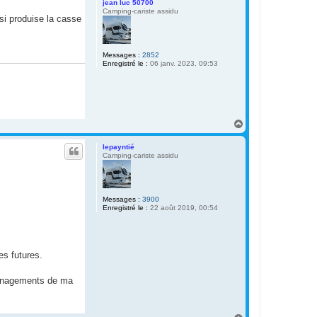
jean luc 50700
Camping-cariste assidu
nsi produise la casse
Messages :
2852
Enregistré le :
06 janv. 2023, 09:53
H
a
u
lepayntié
t
Camping-cariste assidu
Messages :
3900
Enregistré le :
22 août 2019, 00:54
es futures.
ménagements de ma