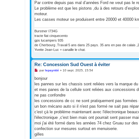
g
Par contre depuis pas mal d’années Ford ne veut pas le 
e
Le problème est que les pistons ,du à des retours d’explos
n
o
moteur.
n
Les casses moteur se produisent entre 20000 et 40000 km
l
u
Burstner I734G
tracte fiat cinquecento
gps lucampers 935
de Cherbourg .Travail 5 ans dans 25 pays. 35 ans en pas de calais ,2
Yvette Jean-Luc + canaille le chat.
Re: Concession Sud Ouest à éviter
M
par
lepayntié
»
10 sept. 2025, 15:54
e
s
bonjour
s
les pannes sur les chassis sont reliées vers la marque du
a
g
et mes panes de la cellule sont reliées aux concessions 
e
ne pas confondre
n
o
les concessions de cc ne sont pratiquement pas formées en 
n
un bon mécano auto si il n'est pas formé ne sait pas répar
l
u
c'est çà le probléme maintenant avec l'électronique beauc
l'électronique ,c'est bien mais ont pourrait sent passer ma
moi j'ai été formé dans les années 74 chez Gruau sur de
confection sur mesures surtout en menuiserie.
gilles