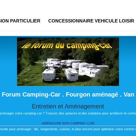
ION PARTICULIER
CONCESSIONNAIRE VEHICULE LOISIR
Forum Camping-Car . Fourgon aménagé . Van
Entretien et Aménagement
 aménager votre camping-car ? Trouvez des astuces et des solutions pour améliorer le confor
AMÉNAGER SON CAMPING-CAR
nseils pour aménager : lits, rangements, cuisine, et plus encore pour optimiser votre confort s