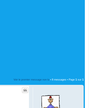
Voir le premier message non lu
• 8 messages • Page
1
sur
1