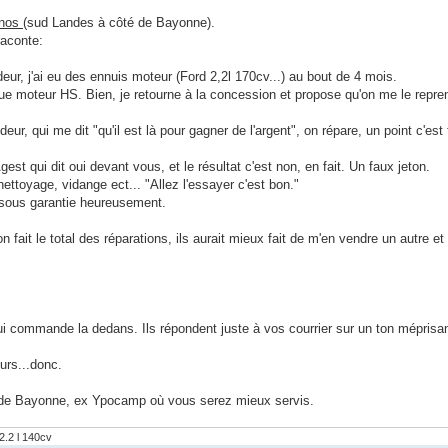
rnos
(sud Landes à côté de Bayonne).
raconte:
r, j'ai eu des ennuis moteur (Ford 2,2l 170cv...) au bout de 4 mois.
e moteur HS. Bien, je retourne à la concession et propose qu'on me le repren
eur, qui me dit "qu'il est là pour gagner de l'argent", on répare, un point c'est 
est qui dit oui devant vous, et le résultat c'est non, en fait. Un faux jeton.
ettoyage, vidange ect... "Allez l'essayer c'est bon."
 sous garantie heureusement.
n fait le total des réparations, ils aurait mieux fait de m'en vendre un autre e
i commande la dedans. Ils répondent juste à vos courrier sur un ton méprisan
eurs...donc.
 de Bayonne, ex Ypocamp où vous serez mieux servis.
2.2 l 140cv