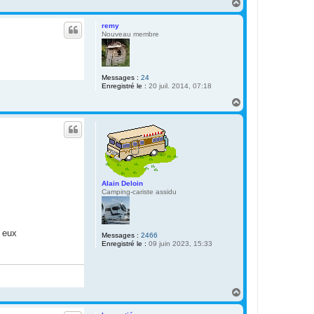
H
a
u
remy
t
Nouveau membre
Messages :
24
Enregistré le :
20 juil. 2014, 07:18
H
a
u
t
Alain Deloin
Camping-cariste assidu
z eux
Messages :
2466
Enregistré le :
09 juin 2023, 15:33
H
a
u