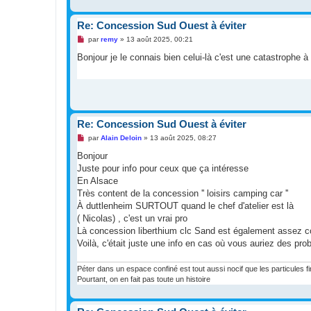
Re: Concession Sud Ouest à éviter
M
par
remy
»
13 août 2025, 00:21
e
s
Bonjour je le connais bien celui-là c'est une catastrophe 
s
a
g
e
n
o
n
l
Re: Concession Sud Ouest à éviter
u
M
par
Alain Deloin
»
13 août 2025, 08:27
e
s
Bonjour
s
Juste pour info pour ceux que ça intéresse
a
g
En Alsace
e
Très content de la concession '' loisirs camping car ''
n
o
À duttlenheim SURTOUT quand le chef d'atelier est là
n
( Nicolas) , c'est un vrai pro
l
u
Là concession liberthium clc Sand est également assez cor
Voilà, c'était juste une info en cas où vous auriez des p
Péter dans un espace confiné est tout aussi nocif que les particules f
Pourtant, on en fait pas toute un histoire