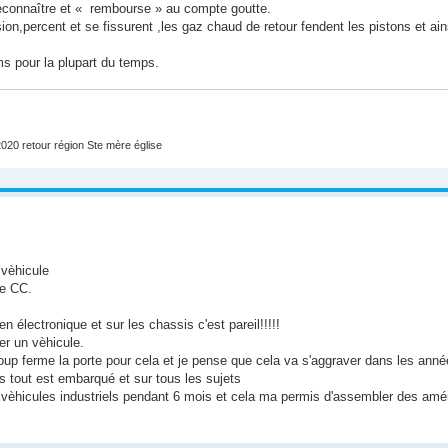
reconnaître et « rembourse » au compte goutte.
ion,percent et se fissurent ,les gaz chaud de retour fendent les pistons et ai
s pour la plupart du temps.
020 retour région Ste mère église
 vèhicule
de CC.
électronique et sur les chassis c'est pareil!!!!!
er un vèhicule.
oup ferme la porte pour cela et je pense que cela va s'aggraver dans les anné
is tout est embarqué et sur tous les sujets
s vèhicules industriels pendant 6 mois et cela ma permis d'assembler des a