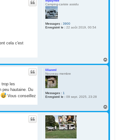
lepayntié
t
Camping-cariste assidu
Messages :
3900
Enregistré le :
22 août 2019, 00:54
nt cela c'est
H
a
u
lilianml
t
Nouveau membre
 trop les
n peu hautaine. Du
Messages :
1
!
Vous conseillez
Enregistré le :
09 sept. 2025, 23:28
H
a
u
t