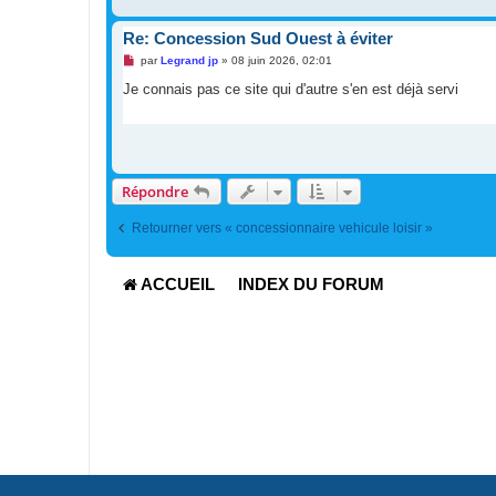
Re: Concession Sud Ouest à éviter
M
par
Legrand jp
»
08 juin 2026, 02:01
e
s
Je connais pas ce site qui d'autre s'en est déjà servi
s
a
g
e
n
o
n
Répondre
l
u
Retourner vers « concessionnaire vehicule loisir »
ACCUEIL
INDEX DU FORUM