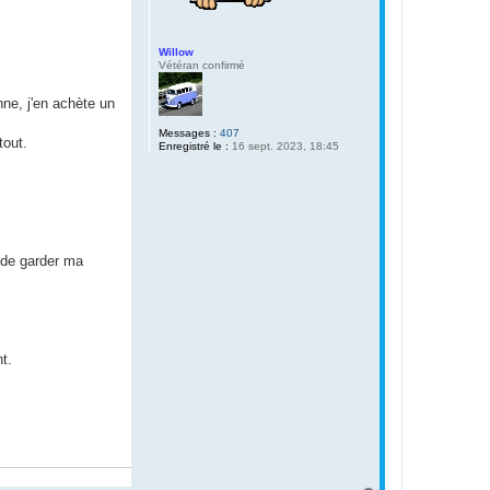
Willow
Vétéran confirmé
ne, j'en achète un
Messages :
407
tout.
Enregistré le :
16 sept. 2023, 18:45
t de garder ma
t.