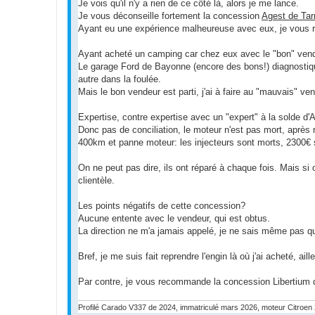
g
Je vois qu'il n'y a rien de ce côté là, alors je me lance.
e
Je vous déconseille fortement la concession
Agest de Ta
n
o
Ayant eu une expérience malheureuse avec eux, je vous 
n
l
u
Ayant acheté un camping car chez eux avec le "bon" vendeu
Le garage Ford de Bayonne (encore des bons!) diagnostiqu
autre dans la foulée.
Mais le bon vendeur est parti, j'ai à faire au "mauvais" vend
Expertise, contre expertise avec un "expert" à la solde d'Ag
Donc pas de conciliation, le moteur n'est pas mort, après n
400km et panne moteur: les injecteurs sont morts, 2300€
On ne peut pas dire, ils ont réparé à chaque fois. Mais si o
clientèle.
Les points négatifs de cette concession?
Aucune entente avec le vendeur, qui est obtus.
La direction ne m'a jamais appelé, je ne sais même pas qu
Bref, je me suis fait reprendre l'engin là où j'ai acheté, aill
Par contre, je vous recommande la concession Libertium
Profilé Carado V337 de 2024, immatriculé mars 2026, moteur Citroen 