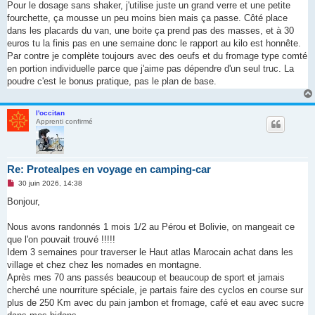
Pour le dosage sans shaker, j'utilise juste un grand verre et une petite
l
u
fourchette, ça mousse un peu moins bien mais ça passe. Côté place
dans les placards du van, une boite ça prend pas des masses, et à 30
euros tu la finis pas en une semaine donc le rapport au kilo est honnête.
Par contre je complète toujours avec des oeufs et du fromage type comté
en portion individuelle parce que j'aime pas dépendre d'un seul truc. La
poudre c'est le bonus pratique, pas le plan de base.
l'occitan
Apprenti confirmé
Re: Protealpes en voyage en camping-car
M
30 juin 2026, 14:38
e
s
Bonjour,
s
a
g
Nous avons randonnés 1 mois 1/2 au Pérou et Bolivie, on mangeait ce
e
que l'on pouvait trouvé !!!!!
n
o
Idem 3 semaines pour traverser le Haut atlas Marocain achat dans les
n
village et chez chez les nomades en montagne.
l
u
Après mes 70 ans passés beaucoup et beaucoup de sport et jamais
cherché une nourriture spéciale, je partais faire des cyclos en course sur
plus de 250 Km avec du pain jambon et fromage, café et eau avec sucre