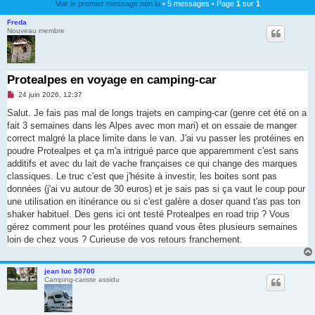
Voir le premier message non lu
• 5 messages • Page
1
sur
1
Freda
Nouveau membre
Protealpes en voyage en camping-car
M
24 juin 2026, 12:37
e
s
Salut. Je fais pas mal de longs trajets en camping-car (genre cet été on a
s
fait 3 semaines dans les Alpes avec mon mari) et on essaie de manger
a
g
correct malgré la place limite dans le van. J'ai vu passer les protéines en
e
poudre Protealpes et ça m'a intrigué parce que apparemment c'est sans
n
o
additifs et avec du lait de vache françaises ce qui change des marques
n
classiques. Le truc c'est que j'hésite à investir, les boites sont pas
l
u
données (j'ai vu autour de 30 euros) et je sais pas si ça vaut le coup pour
une utilisation en itinérance ou si c'est galère a doser quand t'as pas ton
shaker habituel. Des gens ici ont testé Protealpes en road trip ? Vous
gérez comment pour les protéines quand vous êtes plusieurs semaines
loin de chez vous ? Curieuse de vos retours franchement.
jean luc 50700
Camping-cariste assidu