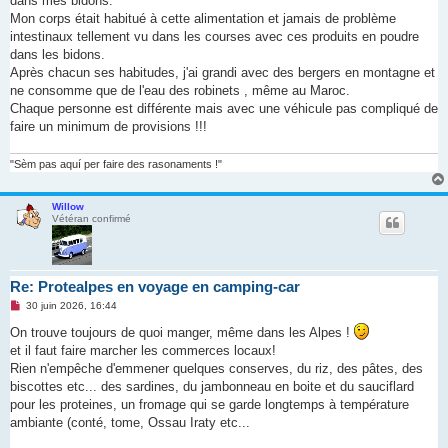
dans mes bidons.
Mon corps était habitué à cette alimentation et jamais de problème
intestinaux tellement vu dans les courses avec ces produits en poudre
dans les bidons.
Après chacun ses habitudes, j'ai grandi avec des bergers en montagne et
ne consomme que de l'eau des robinets , même au Maroc.
Chaque personne est différente mais avec une véhicule pas compliqué de
faire un minimum de provisions !!!
"Sèm pas aquí per faire des rasonaments !"
Willow
Vétéran confirmé
Re: Protealpes en voyage en camping-car
M
30 juin 2026, 16:44
e
s
On trouve toujours de quoi manger, même dans les Alpes !
s
et il faut faire marcher les commerces locaux!
a
g
Rien n'empêche d'emmener quelques conserves, du riz, des pâtes, des
e
biscottes etc... des sardines, du jambonneau en boite et du sauciflard
n
o
pour les proteines, un fromage qui se garde longtemps à température
n
ambiante (conté, tome, Ossau Iraty etc...
l
u