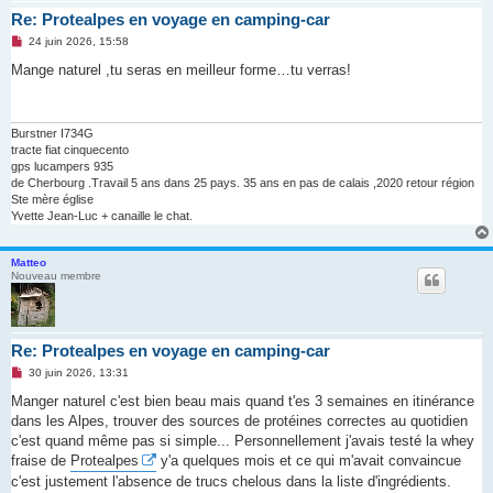
Re: Protealpes en voyage en camping-car
M
24 juin 2026, 15:58
e
s
Mange naturel ,tu seras en meilleur forme…tu verras!
s
a
g
e
n
Burstner I734G
o
tracte fiat cinquecento
n
gps lucampers 935
l
de Cherbourg .Travail 5 ans dans 25 pays. 35 ans en pas de calais ,2020 retour région
u
Ste mère église
Yvette Jean-Luc + canaille le chat.
Matteo
Nouveau membre
Re: Protealpes en voyage en camping-car
M
30 juin 2026, 13:31
e
s
Manger naturel c'est bien beau mais quand t'es 3 semaines en itinérance
s
dans les Alpes, trouver des sources de protéines correctes au quotidien
a
g
c'est quand même pas si simple... Personnellement j'avais testé la whey
e
fraise de
Protealpes
y'a quelques mois et ce qui m'avait convaincue
n
o
c'est justement l'absence de trucs chelous dans la liste d'ingrédients.
n