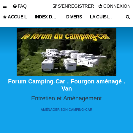
FAQ
S’ENREGISTRER
CONNEXION
ACCUEIL
INDEX DU FORUM
DIVERS
LA CUISINE EN CAMPING-CAR
Forum Camping-Car . Fourgon aménagé .
Van
Entretien et Aménagement
AMÉNAGER SON CAMPING-CAR