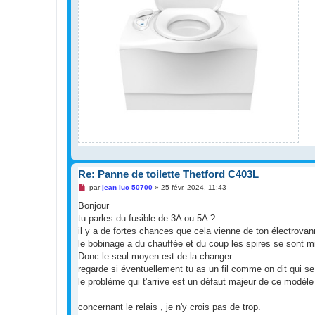
Re: Panne de toilette Thetford C403L
M
par
jean luc 50700
»
25 févr. 2024, 11:43
e
s
Bonjour
s
tu parles du fusible de 3A ou 5A ?
a
g
il y a de fortes chances que cela vienne de ton électrovan
e
le bobinage a du chauffée et du coup les spires se sont mi
n
o
Donc le seul moyen est de la changer.
n
regarde si éventuellement tu as un fil comme on dit qui se 
l
u
le problème qui t'arrive est un défaut majeur de ce modèl
concernant le relais , je n'y crois pas de trop.