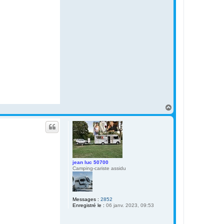
H
a
u
t
jean luc 50700
Camping-cariste assidu
Messages :
2852
Enregistré le :
06 janv. 2023, 09:53