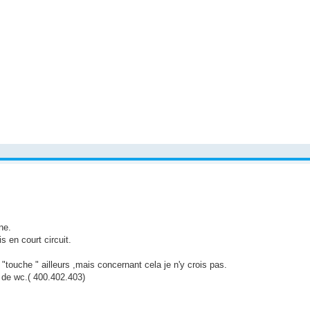
ne.
s en court circuit.
"touche " ailleurs ,mais concernant cela je n'y crois pas.
e de wc.( 400.402.403)