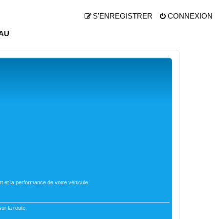
S’ENREGISTRER
CONNEXION
AU
t et la performance de votre véhicule.
ur la route.