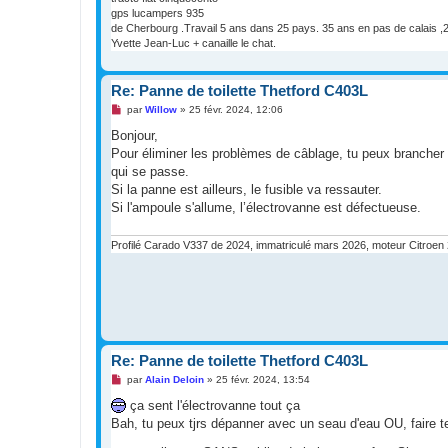
gps lucampers 935
de Cherbourg .Travail 5 ans dans 25 pays. 35 ans en pas de calais ,2
Yvette Jean-Luc + canaille le chat.
Re: Panne de toilette Thetford C403L
M
par
Willow
»
25 févr. 2024, 12:06
e
s
Bonjour,
s
Pour éliminer les problèmes de câblage, tu peux brancher 
a
g
qui se passe.
e
Si la panne est ailleurs, le fusible va ressauter.
n
o
Si l'ampoule s'allume, l’électrovanne est défectueuse.
n
l
u
Profilé Carado V337 de 2024, immatriculé mars 2026, moteur Citroen 
Re: Panne de toilette Thetford C403L
M
par
Alain Deloin
»
25 févr. 2024, 13:54
e
s
ça sent l'électrovanne tout ça
s
Bah, tu peux tjrs dépanner avec un seau d'eau OU, faire tes 
a
g