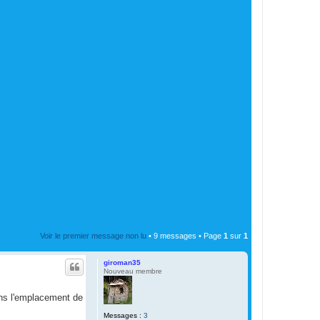
Voir le premier message non lu
• 9 messages • Page
1
sur
1
giroman35
Nouveau membre
dans l'emplacement de
Messages :
3