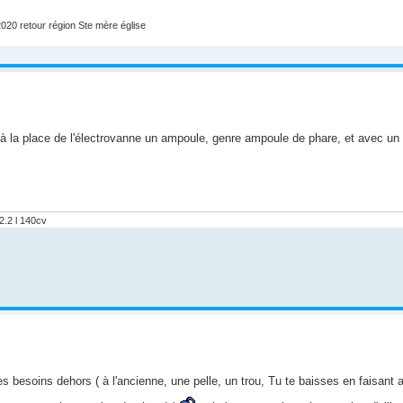
020 retour région Ste mère église
à la place de l'électrovanne un ampoule, genre ampoule de phare, et avec un f
2.2 l 140cv
besoins dehors ( à l'ancienne, une pelle, un trou, Tu te baisses en faisant att