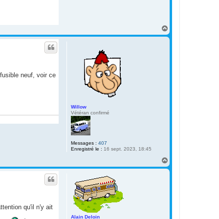
H
a
u
t
usible neuf, voir ce
Willow
Vétéran confirmé
Messages :
407
Enregistré le :
16 sept. 2023, 18:45
H
a
u
t
ention qu'il n'y ait
Alain Deloin