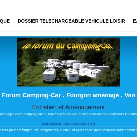
IQUE
DOSSIER TELECHARGEABLE VEHICULE LOISIR
E
Forum Camping-Car . Fourgon aménagé . Van
Entretien et Aménagement
 aménager votre camping-car ? Trouvez des astuces et des solutions pour améliorer le confor
AMÉNAGER SON CAMPING-CAR
nseils pour aménager : lits, rangements, cuisine, et plus encore pour optimiser votre confort s