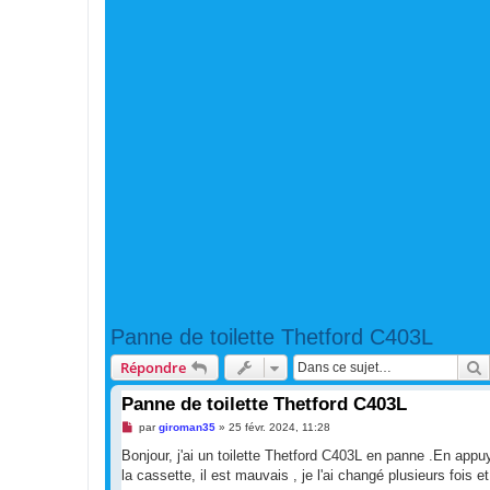
Panne de toilette Thetford C403L
R
Répondre
Panne de toilette Thetford C403L
M
par
giroman35
»
25 févr. 2024, 11:28
e
s
Bonjour, j'ai un toilette Thetford C403L en panne .En appuy
s
la cassette, il est mauvais , je l'ai changé plusieurs fois e
a