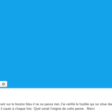
echercher
Recherche avancée
ant sur le bouton bleu il ne se passe rien.J'ai vérifié le fusible qui se situe 
t il saute à chaque fois. Quel serait l'origine de cette panne . Merci