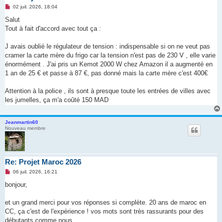
M
02 juil. 2026, 18:04
e
s
Salut
s
Tout à fait d'accord avec tout ça :
a
g
e
J avais oublié le régulateur de tension : indispensable si on ne veut pas
n
o
cramer la carte mère du frigo car la tension n'est pas de 230 V , elle varie
n
énormément . J'ai pris un Kemot 2000 W chez Amazon il a augmenté en
l
u
1 an de 25 € et passe à 87 €, pas donné mais la carte mère c'est 400€
Attention à la police , ils sont à presque toute les entrées de villes avec
les jumelles, ça m'a coûté 150 MAD
Jeanmartin60
Nouveau membre
Re: Projet Maroc 2026
M
06 juil. 2026, 16:21
e
s
bonjour,
s
a
g
et un grand merci pour vos réponses si complète. 20 ans de maroc en
e
CC, ça c'est de l'expérience ! vos mots sont très rassurants pour des
n
o
débutants comme nous.