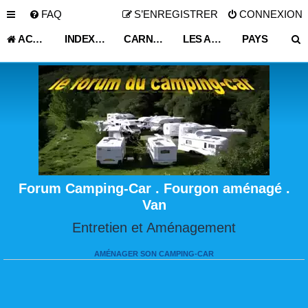
FAQ
S’ENREGISTRER
CONNEXION
ACCUEIL
INDEX DU FORUM
CARNET DE VOYAGE
LES ASTUCES ET CONSEILS DE VOYAGE
PAYS
Forum Camping-Car . Fourgon aménagé .
Van
Entretien et Aménagement
AMÉNAGER SON CAMPING-CAR