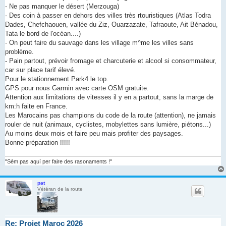
- Ne pas manquer le désert (Merzouga)
- Des coin à passer en dehors des villes très rtouristiques (Atlas Todra
Dades, Chefchaouen, vallée du Ziz, Ouarzazate, Tafraoute, Ait Bénadou,
Tata le bord de l'océan....)
- On peut faire du sauvage dans les village m^me les villes sans
problème.
- Pain partout, prévoir fromage et charcuterie et alcool si consommateur,
car sur place tarif élevé.
Pour le stationnement Park4 le top.
GPS pour nous Garmin avec carte OSM gratuite.
Attention aux limitations de vitesses il y en a partout, sans la marge de
km:h faite en France.
Les Marocains pas champions du code de la route (attention), ne jamais
rouler de nuit (animaux, cyclistes, mobylettes sans lumière, piétons...)
Au moins deux mois et faire peu mais profiter des paysages.
Bonne préparation !!!!!
"Sèm pas aquí per faire des rasonaments !"
pat
Vétéran de la route
Re: Projet Maroc 2026