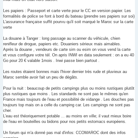
Les papiers : Passeport et carte verte pour le CC en version papier. Les
formalités de police se font à bord du bateau (prendre ses papiers sur soi)
L'assurance française suffit pourvu qu'il soit marqué le Maroc sur la carte
verte
La douane à Tanger : long passage au scanner du véhicule, chien
renifleur de drogue, papiers etc. Douaniers sérieux mais aimables.
Après la douane , vendeurs de carte sim ou esim on vous vend la carte
et vous configure votre tél. On apris INWI en data seulement : on a eu 40
Go pour 20 € valable 1mois . Inwi passe bien partout .
Les routes étaient bonnes mais l'hiver dernier très rude et pluvieux au
Maroc semble avoir fait un peu de dégâts.
Pour la nuit : beaucoup de petits campings plus ou moins rustiques plutôt
plus rustiques que moins . Les standards ne sont pas le mêmes qu'en
France mais toujours de l'eau et possibilité de vidange . Les douches pas
toujours top mais on a celle du camping car. Les campings ne sont pas
cher.
L'eau est théoriquement potable ... au moins en ville; il vaut mieux boire
de l'eau en bouteilles ou bidons pour nos petits estomacs européens.
Un forum qui m'a donné pas mal d'infos: CCOMAROC dont des infos