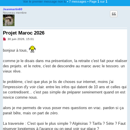
Voir le premier message non lu
• 7 messages • Page
1
sur
1
Jeanmartin60
Nouveau membre
Projet Maroc 2026
M
30 juin 2026, 15:01
e
s
s
bonjour à tous,
a
g
e
comme je le disais dans ma présentation, la retraite c'est fait pour réaliser
n
des projets. et le notre, c'est de descendre au maroc avec le tessoro. un
o
n
vieux rêve.
l
u
le problème, c'est que plus je lis de choses sur internet, moins j'ai
l'impression d'y voir clair. entre les infos qui datent de 10 ans et celles qui
se contredisent... c'est pas simple de préparer sereinement quand on est
novice comme nous.
alors je me permets de vous poser mes questions en vrac. pardon si ça
parait bête, mais on part de zéro.
La traversée : C'est quoi le plus simple ? Algésiras ? Tarifa ? Sète ? Faut
réserver longtemps à l'avance ou on peut voir sur place ?