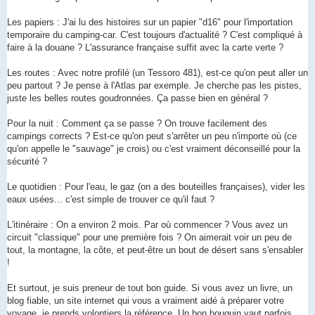
Les papiers : J'ai lu des histoires sur un papier "d16" pour l'importation
temporaire du camping-car. C'est toujours d'actualité ? C'est compliqué à
faire à la douane ? L'assurance française suffit avec la carte verte ?
Les routes : Avec notre profilé (un Tessoro 481), est-ce qu'on peut aller un
peu partout ? Je pense à l'Atlas par exemple. Je cherche pas les pistes,
juste les belles routes goudronnées. Ça passe bien en général ?
Pour la nuit : Comment ça se passe ? On trouve facilement des
campings corrects ? Est-ce qu'on peut s'arrêter un peu n'importe où (ce
qu'on appelle le "sauvage" je crois) ou c'est vraiment déconseillé pour la
sécurité ?
Le quotidien : Pour l'eau, le gaz (on a des bouteilles françaises), vider les
eaux usées... c'est simple de trouver ce qu'il faut ?
L'itinéraire : On a environ 2 mois. Par où commencer ? Vous avez un
circuit "classique" pour une première fois ? On aimerait voir un peu de
tout, la montagne, la côte, et peut-être un bout de désert sans s'ensabler
!
Et surtout, je suis preneur de tout bon guide. Si vous avez un livre, un
blog fiable, un site internet qui vous a vraiment aidé à préparer votre
voyage, je prends volontiers la référence. Un bon bouquin vaut parfois