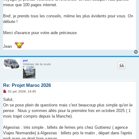
mieux que 100 pages internet.
Bref, je prends tous les conseils, même les plus évidents pour vous. On
débute !
Merci d'avance pour votre aide précieuse.
Jean
pat
Vétéran de la route
Re: Projet Maroc 2026
M
01 juil. 2026, 14:45
e
s
Salut,
s
On se pose plein de questions mais c'est beaucoup plus simple qu'on le
a
g
pense . Nous y sommes allés pour la première fois en octobre 2025 ( 1
e
mois trajet compris depuis la Manche).
n
o
n
Algesiras : très simple , billets de ferries pris chez Guttierez ( agence
l
u
Viajes Normandie) à Algesiras : billets pris le matin , départ dans l'après
midi mais on était hors saison.