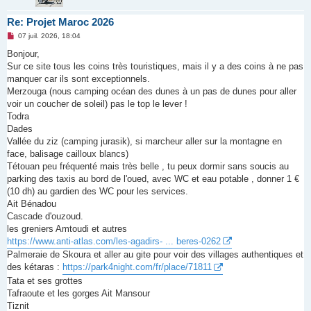
Re: Projet Maroc 2026
M
07 juil. 2026, 18:04
e
s
Bonjour,
s
Sur ce site tous les coins très touristiques, mais il y a des coins à ne pas
a
g
manquer car ils sont exceptionnels.
e
Merzouga (nous camping océan des dunes à un pas de dunes pour aller
n
o
voir un coucher de soleil) pas le top le lever !
n
Todra
l
u
Dades
Vallée du ziz (camping jurasik), si marcheur aller sur la montagne en
face, balisage cailloux blancs)
Tétouan peu fréquenté mais très belle , tu peux dormir sans soucis au
parking des taxis au bord de l'oued, avec WC et eau potable , donner 1 €
(10 dh) au gardien des WC pour les services.
Ait Bénadou
Cascade d'ouzoud.
les greniers Amtoudi et autres
https://www.anti-atlas.com/les-agadirs- ... beres-0262
Palmeraie de Skoura et aller au gite pour voir des villages authentiques et
des kétaras :
https://park4night.com/fr/place/71811
Tata et ses grottes
Tafraoute et les gorges Ait Mansour
Tiznit