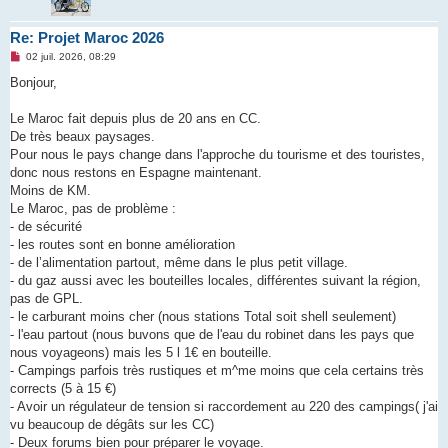
Re: Projet Maroc 2026
M
02 juil. 2026, 08:29
e
s
Bonjour,
s
a
g
Le Maroc fait depuis plus de 20 ans en CC.
e
De très beaux paysages.
n
o
Pour nous le pays change dans l'approche du tourisme et des touristes,
n
donc nous restons en Espagne maintenant.
l
u
Moins de KM.
Le Maroc, pas de problème :
- de sécurité
- les routes sont en bonne amélioration
- de l’alimentation partout, même dans le plus petit village.
- du gaz aussi avec les bouteilles locales, différentes suivant la région,
pas de GPL.
- le carburant moins cher (nous stations Total soit shell seulement)
- l'eau partout (nous buvons que de l'eau du robinet dans les pays que
nous voyageons) mais les 5 l 1€ en bouteille.
- Campings parfois très rustiques et m^me moins que cela certains très
corrects (5 à 15 €)
- Avoir un régulateur de tension si raccordement au 220 des campings( j'ai
vu beaucoup de dégâts sur les CC)
- Deux forums bien pour préparer le voyage.