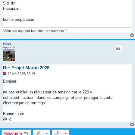
Sidi Ifni
Essaouira
............
bonne préparation
"Sèm pas aquí per faire des rasonaments !"
clucq
Apprenti
Re: Projet Maroc 2026
M
15 juil. 2026, 19:16
e
s
Bonjour
s
a
g
ne pas oublier un régulateur de tension car le 220 v
e
est plutot fluctuant dans les campings et pour protéger la carte
n
o
électronique de ton frigo
n
l
u
Bonne route
@+cl
Répondre