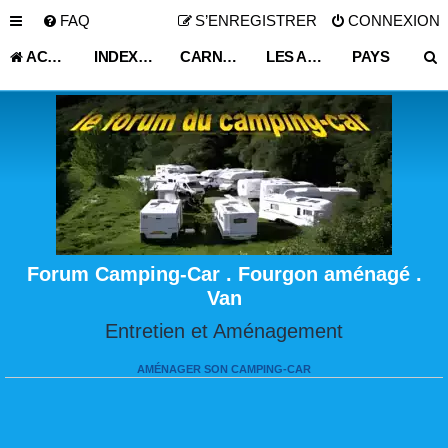
FAQ
S’ENREGISTRER
CONNEXION
ACCUEIL
INDEX DU FORUM
CARNET DE VOYAGE
LES ASTUCES ET CONSEILS DE VOYAGE
PAYS
Forum Camping-Car . Fourgon aménagé .
Van
Entretien et Aménagement
AMÉNAGER SON CAMPING-CAR