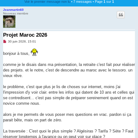
Voir le premier message non lu
• 7 messages • Page
1
sur
1
Jeanmartin60
Nouveau membre
Projet Maroc 2026
M
30 juin 2026, 15:01
e
s
s
bonjour à tous,
a
g
e
comme je le disais dans ma présentation, la retraite c'est fait pour réaliser
n
des projets. et le notre, c'est de descendre au maroc avec le tessoro. un
o
n
vieux rêve.
l
u
le problème, c'est que plus je lis de choses sur internet, moins j'ai
l'impression d'y voir clair. entre les infos qui datent de 10 ans et celles qui
se contredisent... c'est pas simple de préparer sereinement quand on est
novice comme nous.
alors je me permets de vous poser mes questions en vrac. pardon si ça
parait bête, mais on part de zéro.
La traversée : C'est quoi le plus simple ? Algésiras ? Tarifa ? Sète ? Faut
réserver longtemps à l'avance ou on peut voir sur place ?