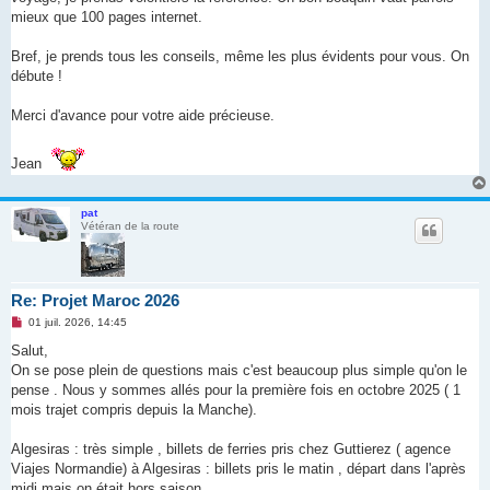
mieux que 100 pages internet.
Bref, je prends tous les conseils, même les plus évidents pour vous. On
débute !
Merci d'avance pour votre aide précieuse.
Jean
pat
Vétéran de la route
Re: Projet Maroc 2026
M
01 juil. 2026, 14:45
e
s
Salut,
s
On se pose plein de questions mais c'est beaucoup plus simple qu'on le
a
g
pense . Nous y sommes allés pour la première fois en octobre 2025 ( 1
e
mois trajet compris depuis la Manche).
n
o
n
Algesiras : très simple , billets de ferries pris chez Guttierez ( agence
l
u
Viajes Normandie) à Algesiras : billets pris le matin , départ dans l'après
midi mais on était hors saison.