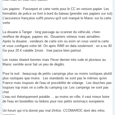
Les papiers : Passeport et carte verte pour le CC en version papier. Les
formalités de police se font à bord du bateau (prendre ses papiers sur soi)
L'assurance française suffit pourvu qu'il soit marqué le Maroc sur la carte
verte
La douane à Tanger : long passage au scanner du véhicule, chien
renifleur de drogue, papiers etc. Douaniers sérieux mais aimables.
Après la douane , vendeurs de carte sim ou esim on vous vend la carte
et vous configure votre tél. On apris INWI en data seulement : on a eu 40
Go pour 20 € valable 1mois . Inwi passe bien partout .
Les routes étaient bonnes mais l'hiver dernier très rude et pluvieux au
Maroc semble avoir fait un peu de dégâts.
Pour la nuit : beaucoup de petits campings plus ou moins rustiques plutôt
plus rustiques que moins . Les standards ne sont pas le mêmes qu'en
France mais toujours de l'eau et possibilité de vidange . Les douches pas
toujours top mais on a celle du camping car. Les campings ne sont pas
cher.
L'eau est théoriquement potable ... au moins en ville; il vaut mieux boire
de l'eau en bouteilles ou bidons pour nos petits estomacs européens.
Un forum qui m'a donné pas mal d'infos: CCOMAROC dont des infos