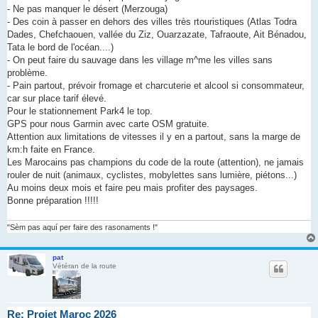
- Ne pas manquer le désert (Merzouga)
- Des coin à passer en dehors des villes très rtouristiques (Atlas Todra
Dades, Chefchaouen, vallée du Ziz, Ouarzazate, Tafraoute, Ait Bénadou,
Tata le bord de l'océan....)
- On peut faire du sauvage dans les village m^me les villes sans
problème.
- Pain partout, prévoir fromage et charcuterie et alcool si consommateur,
car sur place tarif élevé.
Pour le stationnement Park4 le top.
GPS pour nous Garmin avec carte OSM gratuite.
Attention aux limitations de vitesses il y en a partout, sans la marge de
km:h faite en France.
Les Marocains pas champions du code de la route (attention), ne jamais
rouler de nuit (animaux, cyclistes, mobylettes sans lumière, piétons...)
Au moins deux mois et faire peu mais profiter des paysages.
Bonne préparation !!!!!
"Sèm pas aquí per faire des rasonaments !"
pat
Vétéran de la route
Re: Projet Maroc 2026