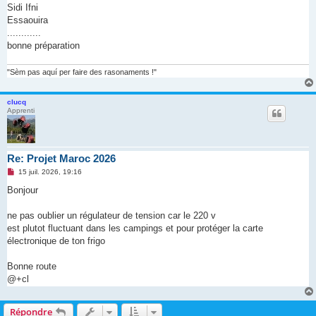
Sidi Ifni
Essaouira
............
bonne préparation
"Sèm pas aquí per faire des rasonaments !"
clucq
Apprenti
Re: Projet Maroc 2026
M
15 juil. 2026, 19:16
e
s
Bonjour
s
a
g
ne pas oublier un régulateur de tension car le 220 v
e
est plutot fluctuant dans les campings et pour protéger la carte
n
o
électronique de ton frigo
n
l
u
Bonne route
@+cl
Répondre