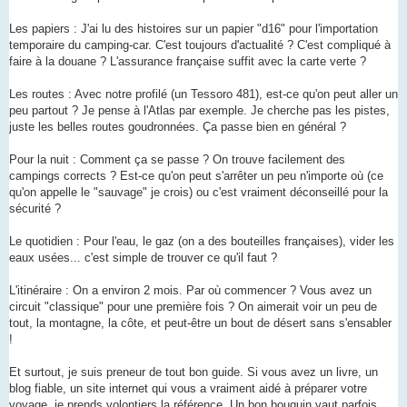
Les papiers : J'ai lu des histoires sur un papier "d16" pour l'importation
temporaire du camping-car. C'est toujours d'actualité ? C'est compliqué à
faire à la douane ? L'assurance française suffit avec la carte verte ?
Les routes : Avec notre profilé (un Tessoro 481), est-ce qu'on peut aller un
peu partout ? Je pense à l'Atlas par exemple. Je cherche pas les pistes,
juste les belles routes goudronnées. Ça passe bien en général ?
Pour la nuit : Comment ça se passe ? On trouve facilement des
campings corrects ? Est-ce qu'on peut s'arrêter un peu n'importe où (ce
qu'on appelle le "sauvage" je crois) ou c'est vraiment déconseillé pour la
sécurité ?
Le quotidien : Pour l'eau, le gaz (on a des bouteilles françaises), vider les
eaux usées... c'est simple de trouver ce qu'il faut ?
L'itinéraire : On a environ 2 mois. Par où commencer ? Vous avez un
circuit "classique" pour une première fois ? On aimerait voir un peu de
tout, la montagne, la côte, et peut-être un bout de désert sans s'ensabler
!
Et surtout, je suis preneur de tout bon guide. Si vous avez un livre, un
blog fiable, un site internet qui vous a vraiment aidé à préparer votre
voyage, je prends volontiers la référence. Un bon bouquin vaut parfois