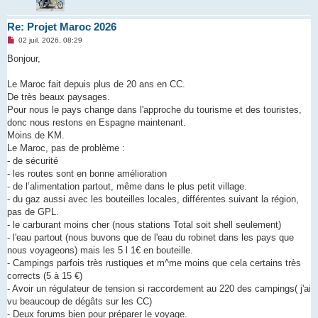
Re: Projet Maroc 2026
M
02 juil. 2026, 08:29
e
s
Bonjour,
s
a
g
Le Maroc fait depuis plus de 20 ans en CC.
e
De très beaux paysages.
n
o
Pour nous le pays change dans l'approche du tourisme et des touristes,
n
donc nous restons en Espagne maintenant.
l
u
Moins de KM.
Le Maroc, pas de problème :
- de sécurité
- les routes sont en bonne amélioration
- de l’alimentation partout, même dans le plus petit village.
- du gaz aussi avec les bouteilles locales, différentes suivant la région,
pas de GPL.
- le carburant moins cher (nous stations Total soit shell seulement)
- l'eau partout (nous buvons que de l'eau du robinet dans les pays que
nous voyageons) mais les 5 l 1€ en bouteille.
- Campings parfois très rustiques et m^me moins que cela certains très
corrects (5 à 15 €)
- Avoir un régulateur de tension si raccordement au 220 des campings( j'ai
vu beaucoup de dégâts sur les CC)
- Deux forums bien pour préparer le voyage.