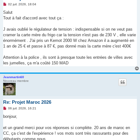
M
02 juil. 2026, 18:04
e
s
Salut
s
Tout à fait d'accord avec tout ça :
a
g
e
J avais oublié le régulateur de tension : indispensable si on ne veut pas
n
o
cramer la carte mère du frigo car la tension n'est pas de 230 V , elle varie
n
énormément . J'ai pris un Kemot 2000 W chez Amazon il a augmenté en
l
u
1 an de 25 € et passe à 87 €, pas donné mais la carte mère c'est 400€
Attention à la police , ils sont à presque toute les entrées de villes avec
les jumelles, ça m'a coûté 150 MAD
Jeanmartin60
Nouveau membre
Re: Projet Maroc 2026
M
06 juil. 2026, 16:21
e
s
bonjour,
s
a
g
et un grand merci pour vos réponses si complète. 20 ans de maroc en
e
CC, ça c'est de l'expérience ! vos mots sont très rassurants pour des
n
o
débutants comme nous.