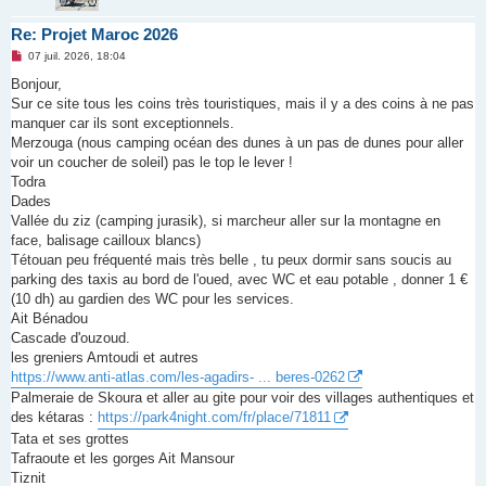
Re: Projet Maroc 2026
M
07 juil. 2026, 18:04
e
s
Bonjour,
s
Sur ce site tous les coins très touristiques, mais il y a des coins à ne pas
a
g
manquer car ils sont exceptionnels.
e
Merzouga (nous camping océan des dunes à un pas de dunes pour aller
n
o
voir un coucher de soleil) pas le top le lever !
n
Todra
l
u
Dades
Vallée du ziz (camping jurasik), si marcheur aller sur la montagne en
face, balisage cailloux blancs)
Tétouan peu fréquenté mais très belle , tu peux dormir sans soucis au
parking des taxis au bord de l'oued, avec WC et eau potable , donner 1 €
(10 dh) au gardien des WC pour les services.
Ait Bénadou
Cascade d'ouzoud.
les greniers Amtoudi et autres
https://www.anti-atlas.com/les-agadirs- ... beres-0262
Palmeraie de Skoura et aller au gite pour voir des villages authentiques et
des kétaras :
https://park4night.com/fr/place/71811
Tata et ses grottes
Tafraoute et les gorges Ait Mansour
Tiznit