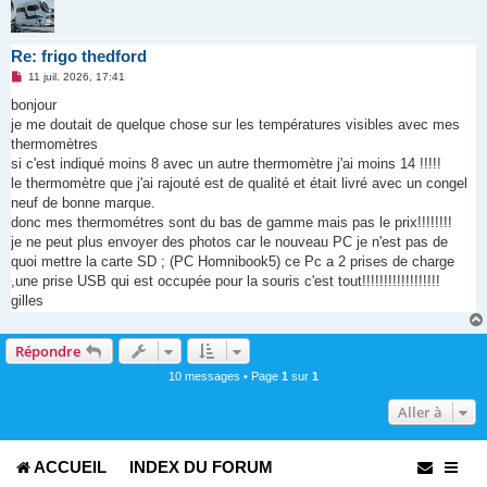
Re: frigo thedford
M
11 juil. 2026, 17:41
e
s
bonjour
s
je me doutait de quelque chose sur les températures visibles avec mes
a
g
thermomètres
e
si c'est indiqué moins 8 avec un autre thermomètre j'ai moins 14 !!!!!
n
o
le thermomètre que j'ai rajouté est de qualité et était livré avec un congel
n
neuf de bonne marque.
l
u
donc mes thermométres sont du bas de gamme mais pas le prix!!!!!!!!
je ne peut plus envoyer des photos car le nouveau PC je n'est pas de
quoi mettre la carte SD ; (PC Homnibook5) ce Pc a 2 prises de charge
,une prise USB qui est occupée pour la souris c'est tout!!!!!!!!!!!!!!!!!!
gilles
Répondre
10 messages • Page
1
sur
1
Aller à
ACCUEIL
INDEX DU FORUM