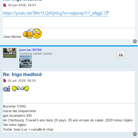
M
30 juin 2026, 18:07
e
s
https://youtu.be/3WvYLQAQmLg?si=oqIpxepYr7_e8ggC
s
a
g
e
n
o
Jean Michel
n
l
u
jean luc 50700
Camping-cariste assidu
Re: frigo thedford
M
01 juil. 2026, 08:26
e
s
s
a
g
e
n
Burstner I734G
o
tracte fiat cinquecento
n
gps lucampers 935
l
de Cherbourg .Travail 5 ans dans 25 pays. 35 ans en pas de calais ,2020 retour région
u
Ste mère église
Yvette Jean-Luc + canaille le chat.