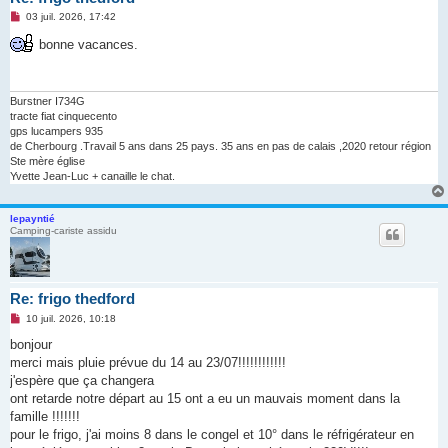
M
03 juil. 2026, 17:42
e
s
bonne vacances.
s
a
g
e
n
Burstner I734G
o
tracte fiat cinquecento
n
gps lucampers 935
l
de Cherbourg .Travail 5 ans dans 25 pays. 35 ans en pas de calais ,2020 retour région
u
Ste mère église
Yvette Jean-Luc + canaille le chat.
lepayntié
Camping-cariste assidu
Re: frigo thedford
M
10 juil. 2026, 10:18
e
s
bonjour
s
merci mais pluie prévue du 14 au 23/07!!!!!!!!!!!!
a
g
j'espère que ça changera
e
ont retarde notre départ au 15 ont a eu un mauvais moment dans la
n
o
famille !!!!!!!
n
pour le frigo, j'ai moins 8 dans le congel et 10° dans le réfrigérateur en
l