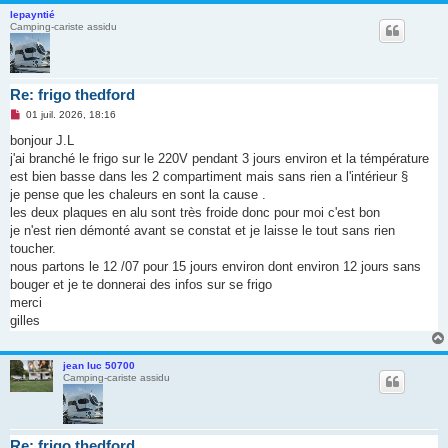
lepayntié
Camping-cariste assidu
Re: frigo thedford
M
01 juil. 2026, 18:16
e
s
bonjour J.L
s
j'ai branché le frigo sur le 220V pendant 3 jours environ et la témpérature
a
g
est bien basse dans les 2 compartiment mais sans rien a l'intérieur §
e
je pense que les chaleurs en sont la cause .
n
o
les deux plaques en alu sont très froide donc pour moi c'est bon
n
je n'est rien démonté avant se constat et je laisse le tout sans rien
l
u
toucher.
nous partons le 12 /07 pour 15 jours environ dont environ 12 jours sans
bouger et je te donnerai des infos sur se frigo
merci
gilles
jean luc 50700
Camping-cariste assidu
Re: frigo thedford