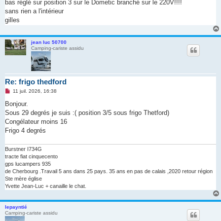
u
bas réglé sur position 3 sur le Dometic branché sur le 220V!!!!
sans rien a l'intérieur
gilles
jean luc 50700
Camping-cariste assidu
Re: frigo thedford
M
11 juil. 2026, 16:38
e
s
Bonjour.
s
Sous 29 degrés je suis :( position 3/5 sous frigo Thetford)
a
g
Congélateur moins 16
e
Frigo 4 degrés
n
o
n
Burstner I734G
l
u
tracte fiat cinquecento
gps lucampers 935
de Cherbourg .Travail 5 ans dans 25 pays. 35 ans en pas de calais ,2020 retour région
Ste mère église
Yvette Jean-Luc + canaille le chat.
lepayntié
Camping-cariste assidu