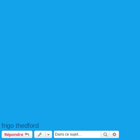
frigo thedford
Rechercher
Recherche 
Répondre