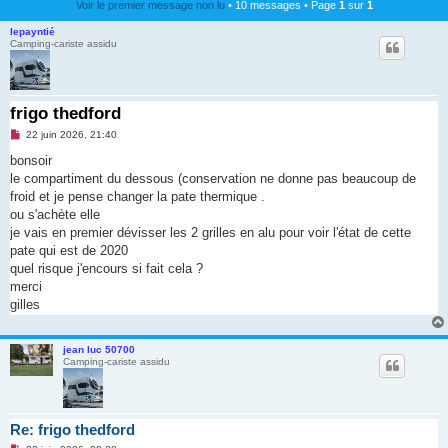
Voir le premier message non lu
• 10 messages • Page
1
sur
1
lepayntié
Camping-cariste assidu
frigo thedford
M
22 juin 2026, 21:40
e
s
bonsoir
s
le compartiment du dessous (conservation ne donne pas beaucoup de
a
g
froid et je pense changer la pate thermique .
e
ou s'achète elle
n
o
je vais en premier dévisser les 2 grilles en alu pour voir l'état de cette
n
pate qui est de 2020
l
u
quel risque j'encours si fait cela ?
merci
gilles
jean luc 50700
Camping-cariste assidu
Re: frigo thedford