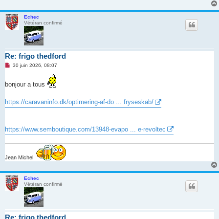
Echec
Vétéran confirmé
Re: frigo thedford
M
30 juin 2026, 08:07
e
s
s
bonjour a tous
a
g
e
https://caravaninfo.dk/optimering-af-do ... fryseskab/
n
o
n
l
https://www.semboutique.com/13948-evapo ... e-revoltec
u
Jean Michel
Echec
Vétéran confirmé
Re: frigo thedford