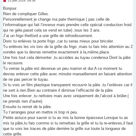
M
23 juin 2026, 09:38
e
s
Bonjour.
s
Rien de compliquer Gilles.
a
g
Personnellement je change ma pate thermique ( pas celle de
e
l’informatique qui fait l’inverse mais prendre celle spécial conduction froid
n
o
qui ne gèle,paset cela se vend en tube) ,tous les 3 ans.
n
J’ai un frigo thetford a une grille de refroidissement.
l
u
Donc tu enlèves ta porte frigo ,car tu seras mieux pour bricoler.
Tu enlèves les vis torx de la grille du frigo ,mais tu fais très attention au 2
sondes que tu devras remettre exactement à la,même,place.
Une fois tout cela démonter ,tu accèdes au tuyau condensa Dont la pâte
le recouvre.
Tu verras la,pâte est devenue un peu marron et dur.A ce moment tu
devras enlever cette pâte avec minutie manuellement en faisant attention
de ne pas percer le tuyau.
Si tu vois un film plastique transparent recouvrir la pâte ,tu l’enlèves car il
ne sert à rien.Bien au contraire il diminue l’efficacité de la pâte.
Une fois enlever ,tu nettoies mais avec uniquement de,l’alcool à brûler.(
ne prends rien d’autre)
Ensuite tu remet de la pâte.
Tu t’arranges pour en mettre ni trop ni peu.
Petite astuce pour savoir si tu as mis la bonne épaisseur.Lorsque tu as
mis ta pâte,tu fais comme si tu remettais la grille et tu la re-enleves,il faut
que tu vois les traces de pâte derrière la grille sur toute la longueur de
cette grille.