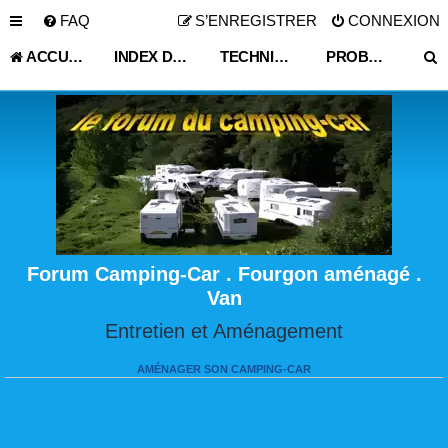
FAQ
S’ENREGISTRER
CONNEXION
ACCUEIL
INDEX DU FORUM
TECHNIQUE VIE PRATIQUE
PROBLÈME CELLULE ,PARTIE HABITABLE
Forum Camping-Car . Fourgon aménagé .
Van
Entretien et Aménagement
AMÉNAGER SON CAMPING-CAR