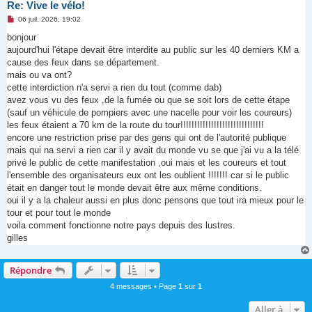
Re: Vive le vélo!
M
06 juil. 2026, 19:02
e
s
bonjour
s
aujourd'hui l'étape devait être interdite au public sur les 40 derniers KM a
a
g
cause des feux dans se département.
e
mais ou va ont?
n
o
cette interdiction n'a servi a rien du tout (comme dab)
n
avez vous vu des feux ,de la fumée ou que se soit lors de cette étape
l
u
(sauf un véhicule de pompiers avec une nacelle pour voir les coureurs)
les feux étaient a 70 km de la route du tour!!!!!!!!!!!!!!!!!!!!!!!!!!!!!!
encore une restriction prise par des gens qui ont de l'autorité publique
mais qui na servi a rien car il y avait du monde vu se que j'ai vu a la télé
privé le public de cette manifestation ,oui mais et les coureurs et tout
l'ensemble des organisateurs eux ont les oublient !!!!!!! car si le public
était en danger tout le monde devait être aux même conditions.
oui il y a la chaleur aussi en plus donc pensons que tout ira mieux pour le
tour et pour tout le monde
voila comment fonctionne notre pays depuis des lustres.
gilles
Répondre
4 messages • Page
1
sur
1
Aller à