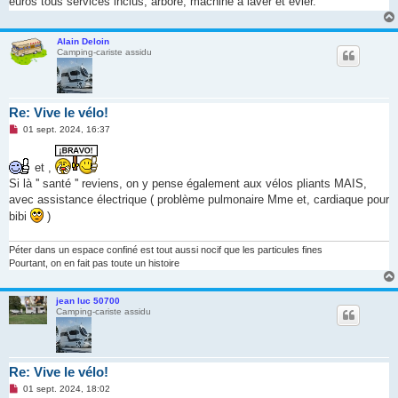
euros tous services inclus, arboré, machine à laver et évier.
Alain Deloin
Camping-cariste assidu
Re: Vive le vélo!
M
01 sept. 2024, 16:37
e
s
s
et ,
a
Si là '' santé '' reviens, on y pense également aux vélos pliants MAIS,
g
e
avec assistance électrique ( problème pulmonaire Mme et, cardiaque pour
n
o
bibi
)
n
l
u
Péter dans un espace confiné est tout aussi nocif que les particules fines
Pourtant, on en fait pas toute un histoire
jean luc 50700
Camping-cariste assidu
Re: Vive le vélo!
M
01 sept. 2024, 18:02