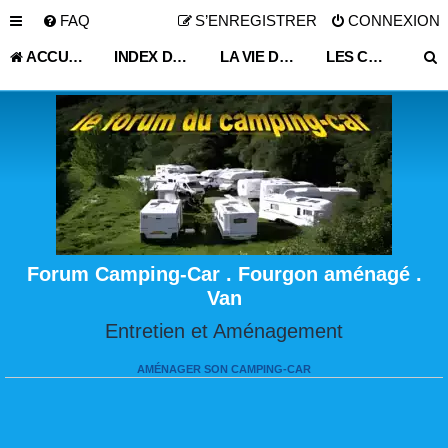
FAQ
S’ENREGISTRER
CONNEXION
ACCUEIL
INDEX DU FORUM
LA VIE DU VOYAGEUR EN CAMPING-CAR ET FOURGON AMÉNAGÉ
LES CYCLISTES DU FORUM
Forum Camping-Car . Fourgon aménagé .
Van
Entretien et Aménagement
AMÉNAGER SON CAMPING-CAR