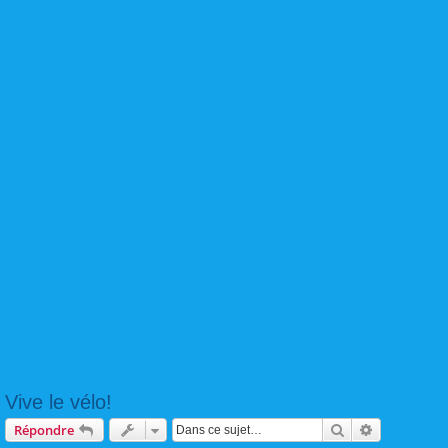
Vive le vélo!
Rechercher
Recherche 
Répondre