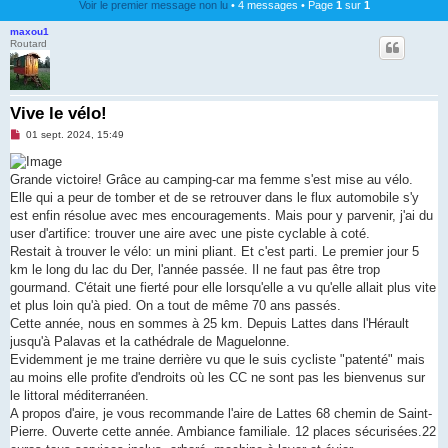
Voir le premier message non lu
• 4 messages • Page
1
sur
1
maxou1
Routard
Vive le vélo!
M
01 sept. 2024, 15:49
e
s
s
Grande victoire! Grâce au camping-car ma femme s'est mise au vélo.
a
g
Elle qui a peur de tomber et de se retrouver dans le flux automobile s'y
e
est enfin résolue avec mes encouragements. Mais pour y parvenir, j'ai du
n
o
user d'artifice: trouver une aire avec une piste cyclable à coté.
n
Restait à trouver le vélo: un mini pliant. Et c'est parti. Le premier jour 5
l
u
km le long du lac du Der, l'année passée. Il ne faut pas être trop
gourmand. C'était une fierté pour elle lorsqu'elle a vu qu'elle allait plus vite
et plus loin qu'à pied. On a tout de même 70 ans passés.
Cette année, nous en sommes à 25 km. Depuis Lattes dans l'Hérault
jusqu'à Palavas et la cathédrale de Maguelonne.
Evidemment je me traine derrière vu que le suis cycliste "patenté" mais
au moins elle profite d'endroits où les CC ne sont pas les bienvenus sur
le littoral méditerranéen.
A propos d'aire, je vous recommande l'aire de Lattes 68 chemin de Saint-
Pierre. Ouverte cette année. Ambiance familiale. 12 places sécurisées.22