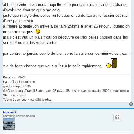
e
s
ahhhh le vélo , cela nous rappelle notre jeunesse ,mais j'ai de la chance
s
d'avoir une épouse qui aime cela.
a
g
juste que malgré des selles renforcées et confortable , le fessier est ravi
e
d'une pose le soir.
n
o
à l'heure actuelle ,on arrive à se faire 25kms aller et 25 retour ...quand on
n
ne se trompe pas.
l
u
mais c'est vrai un plaisir car on découvre de très belles choses dans les
sentiers ou sur les voies vertes.
par contre ne jamais oublié de bien serré la selle sur les mini-vélos , car il
y a de forte chance que vous alliez à la selle rapidement.
Burstner I734G
tracte fiat cinquecento
gps lucampers 935
de Cherbourg .Travail 5 ans dans 25 pays. 35 ans en pas de calais ,2020 retour région
Ste mère église
Yvette Jean-Luc + canaille le chat.
lepayntié
Camping-cariste assidu