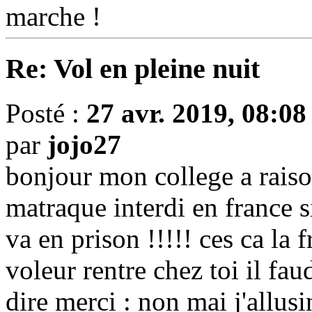
marche !
Re: Vol en pleine nuit
Posté :
27 avr. 2019, 08:08
par
jojo27
bonjour mon college a rais
matraque interdi en france s
va en prison !!!!! ces ca la 
voleur rentre chez toi il faud 
dire merci : non mai j'allusin