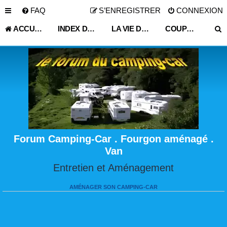
FAQ
S’ENREGISTRER
CONNEXION
ACCUEIL
INDEX DU FORUM
LA VIE DU VOYAGEUR EN CAMPING-CAR ET FOURGON AMÉNAGÉ
COUP DE GUEULE :COMMUNE AUTOCARAVANE VENDEUR ETC..
Forum Camping-Car . Fourgon aménagé .
Van
Entretien et Aménagement
AMÉNAGER SON CAMPING-CAR