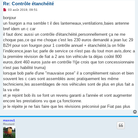
Re: Contrôle étanchéité
M
03 août 2019, 09:51
e
s
bonjour
s
un fourgon a ma semble t il des lanterneaux,ventilations,baies antenne
a
g
bref idem un c car
e
il faut donc aussi un contrôle d'étanchéité,personnellement ça ne me
n
o
choque pas,ce qui me choque c'est les 230 euros demandé a jean luc 29
n
BZH pour son fourgon pour 1 contrôle annuel + étanchéité,la on frôle
l
u
l’indécence,jean luc parle de service ce n'est pas du tout mon avis,donc a
la première révision de fiat a 2 ans ton véhicule ta déjas coûté 800
euros,dont 460 euros juste en contrôle !!(je crois que ton concessionnaire
n'est pas habilité truma)
lorsque bob parle d'une "mauvaise pose" il a complètement raison et bien
souvent les c cars sont assemblés avec pratiquement les même
techniciens,les assemblages de nos véhicules sont de plus en plus fait a
la va vite
et je rejoint bob ils se font un revenu garanti a l'année et vont augmenter
encore les prestations vu que ça fonctionne.
je le répète je ne fais faire que les révisions préconisé par Fiat pas plus
maxou1
Routard