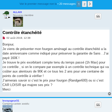
1
2
Suivante
Voir le premier message non lu
• 20 messages
ALLAIX
Nouveau membre
Contrôle étanchéité
M
02 août 2019, 12:38
e
s
Bonjour,
s
Je viens de présenter mon fourgon aménagé au contrôle étanchéité a la
a
g
date anniversaire comme indiqué pour préserver la garantie de 5ans . J’ai
e
payé 160€ !
n
o
Je trouve le prix exorbitant compte tenu du temps passé (1h Max) pour
n
ce contrôle , si on le compare par exemple à un contrôle technique qui va
l
u
coûter aux alentours de 90€ et ce tous les 2 ans pour une centaine de
points de contrôle à vérifier !
J’aimerais savoir si c’est le prix pour fourgon (Randger600) ou si c’est
CAR LOISIR qui majore ses prix ?
Merci
levoyageur31
Camping-cariste assidu