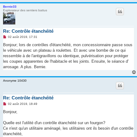
Bernie33
Explorateur des sentiers battus
Re: Contrôle étanchéité
M
02 août 2019, 17:31
e
s
Bonjour; lors de contrôles d'étanchéité, mon concessionnaire passe sous
s
le véhicule avec un plateau à roulettes. Et avec une bombe de ce qui
a
g
ressemble à de l'antigravillons ou identique, pulvérisation pour protéger
e
les coupes apparentes de l'habitacle et les joints. Ensuite, le séance d'
n
o
arrosage. A plus. Bernie.
n
l
u
Anonyme 10430
Re: Contrôle étanchéité
M
02 août 2019, 18:49
e
s
Bonjour,
s
a
g
Quelle est l'utilité d'un contrôle étanchéité sur un fourgon?
e
Ce n'est qu'un utilitaire aménagé, les utilitaires ont ils besoin d'un contrôle
n
o
étanchéité,
n