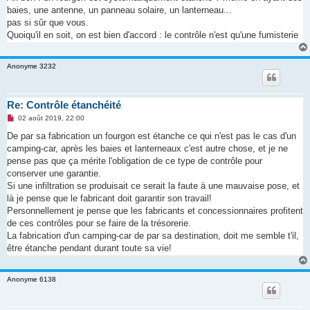
e
baies, une antenne, un panneau solaire, un lanterneau...
n
o
pas si sûr que vous.
n
Quoiqu'il en soit, on est bien d'accord : le contrôle n'est qu'une fumisterie
l
u
Anonyme 3232
Re: Contrôle étanchéité
M
02 août 2019, 22:00
e
s
De par sa fabrication un fourgon est étanche ce qui n'est pas le cas d'un
s
camping-car, après les baies et lanterneaux c'est autre chose, et je ne
a
g
pense pas que ça mérite l'obligation de ce type de contrôle pour
e
conserver une garantie.
n
o
Si une infiltration se produisait ce serait la faute à une mauvaise pose, et
n
là je pense que le fabricant doit garantir son travail!
l
u
Personnellement je pense que les fabricants et concessionnaires profitent
de ces contrôles pour se faire de la trésorerie.
La fabrication d'un camping-car de par sa destination, doit me semble t'il,
être étanche pendant durant toute sa vie!
Anonyme 6138