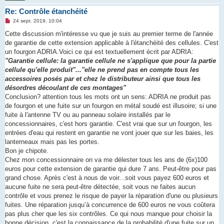
Re: Contrôle étanchéité
M
24 sept. 2019, 10:04
e
s
Cette discussion m'intéresse vu que je suis au premier terme de l'année
s
de garantie de cette extension applicable à l'étanchéité des cellules. C'est
a
g
un fourgon ADRIA.Voici ce qui est textuellement écrit par ADRIA:
e
"Garantie cellule: la garantie cellule ne s'applique que pour la partie
n
o
cellule qu'elle produit"..."elle ne prend pas en compte tous les
n
accessoires posés par et chez le distributeur ainsi que tous les
l
u
désordres découlant de ces montages"
Conclusion? attention tous les mots ont un sens: ADRIA ne produit pas
de fourgon et une fuite sur un fourgon en métal soudé est illusoire; si une
fuite à l'antenne TV ou au panneau solaire installés par le
concessionnaires, c'est hors garantie. C'est vrai que sur un fourgon, les
entrées d'eau qui restent en garantie ne vont jouer que sur les baies, les
lanterneaux mais pas les portes.
Bon je chipote.
Chez mon concessionnaire on va me délester tous les ans de (6x)100
euros pour cette extension de garantie qui dure 7 ans. Peut-être pour pas
grand chose. Après c'est à nous de voir...soit vous payez 600 euros et
aucune fuite ne sera peut-être détectée, soit vous ne faites aucun
contrôle et vous prenez le risque de payer la réparation d'une ou plusieurs
fuites. Une réparation jusqu’à concurrence de 600 euros ne vous coûtera
pas plus cher que les six contrôles. Ce qui nous manque pour choisir la
bonne décision, c'est la connaissance de la probabilité d'une fuite sur un