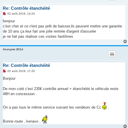
Re: Contrôle étanchéité
M
02 août 2019, 14:24
e
s
bonjour
s
c'est cher et ce n'est pas prêt de baisser,ils peuvent mettre une garantie
a
g
de 10 ans ça leur fait une jolie rentrée d'argent d'assurée
e
je ne fait pas réaliser ces visites fantômes
n
o
n
l
Anonyme 8014
u
Re: Contrôle étanchéité
M
02 août 2019, 17:20
e
s
Bonjour
s
a
g
De mon coté c'est 230€ contrôle annuel + étanchéité le véhicule reste
e
48H en concession .
n
o
n
l
On a pas tous le même service suivant les vendeurs de Cc
.
u
Bonne route , kenavo ,