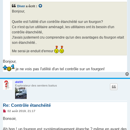
s
Diver
a écrit :
a
g
Bonjour,
e
n
o
Quelle est l'utilité d'un contrôle étanchéité sur un fourgon?
n
Ce n'est qu'un utilitaire aménagé, les utilitaires ont ils besoin d'un
l
u
contrôle étanchéité,
J'avais justement cru comprendre qu'un des avantages du fourgon etait
son étanchéité..
Me serai-je enduit d'erreur
Bonjour,
je ne vois pas l'utilité d'un tel contrôle sur un fourgon!
diti59
Explorateur des sentiers battus
Re: Contrôle étanchéité
M
02 août 2019, 21:17
e
s
Bonsoir,
s
a
g
Ah bon ! un fourgon est systématiquement étanche ? même en ayant des