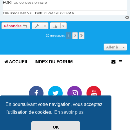
FORT au concessionnaire
Chausson Flash 530 - Porteur Ford 170 cv BVM 6
Répondre
1
2
Suivante
20 messages
Aller à
ACCUEIL
INDEX DU FORUM
En poursuivant votre navigation, vous acceptez
Développé par
phpBB
® Forum Software © phpBB Limited
l’utilisation de cookies.
En savoir plus
Traduit par
phpBB-fr.com
Confidentialité
|
Conditions
OK