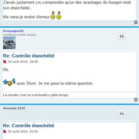
J'avais justement cru comprendre qu'un des avantages du fourgon etait
l
u
son étanchéité..
Me serai-je enduit d'erreur
levoyageur31
Camping-cariste assidu
Re: Contrôle étanchéité
M
02 août 2019, 19:28
e
s
Re,
s
a
g
avec Diver. Je me pose la même question.
e
n
o
La retraite c'est un vrai boulot a plein temps.
n
l
u
Anonyme 3232
Re: Contrôle étanchéité
M
02 août 2019, 20:33
e
s