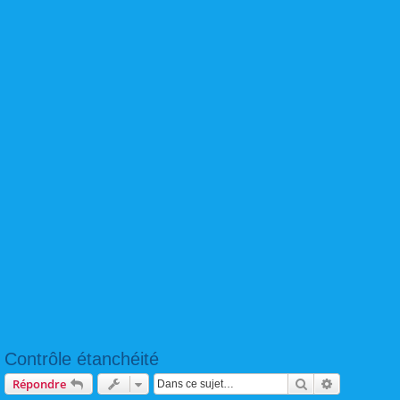
Contrôle étanchéité
Rechercher
Recherche 
Répondre