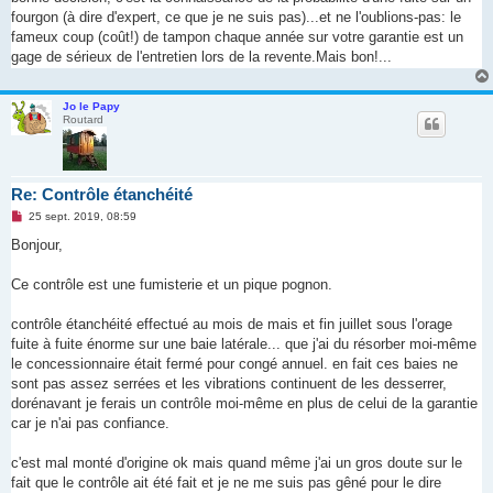
fourgon (à dire d'expert, ce que je ne suis pas)...et ne l'oublions-pas: le
fameux coup (coût!) de tampon chaque année sur votre garantie est un
gage de sérieux de l'entretien lors de la revente.Mais bon!...
Jo le Papy
Routard
Re: Contrôle étanchéité
M
25 sept. 2019, 08:59
e
s
Bonjour,
s
a
g
Ce contrôle est une fumisterie et un pique pognon.
e
n
o
contrôle étanchéité effectué au mois de mais et fin juillet sous l'orage
n
fuite à fuite énorme sur une baie latérale... que j'ai du résorber moi-même
l
u
le concessionnaire était fermé pour congé annuel. en fait ces baies ne
sont pas assez serrées et les vibrations continuent de les desserrer,
dorénavant je ferais un contrôle moi-même en plus de celui de la garantie
car je n'ai pas confiance.
c'est mal monté d'origine ok mais quand même j'ai un gros doute sur le
fait que le contrôle ait été fait et je ne me suis pas gêné pour le dire