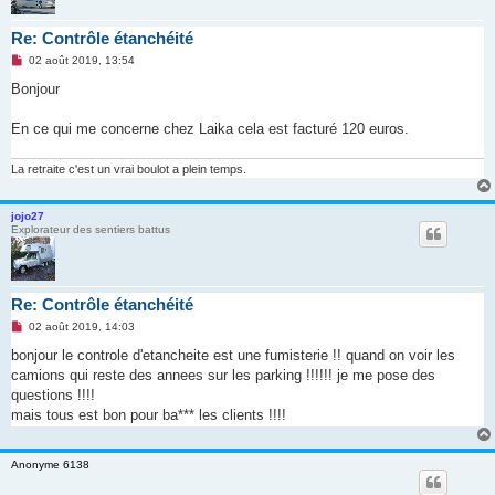
Re: Contrôle étanchéité
M
02 août 2019, 13:54
e
s
Bonjour
s
a
g
En ce qui me concerne chez Laika cela est facturé 120 euros.
e
n
o
La retraite c'est un vrai boulot a plein temps.
n
l
u
jojo27
Explorateur des sentiers battus
Re: Contrôle étanchéité
M
02 août 2019, 14:03
e
s
bonjour le controle d'etancheite est une fumisterie !! quand on voir les
s
camions qui reste des annees sur les parking !!!!!! je me pose des
a
g
questions !!!!
e
mais tous est bon pour ba*** les clients !!!!
n
o
n
l
Anonyme 6138
u