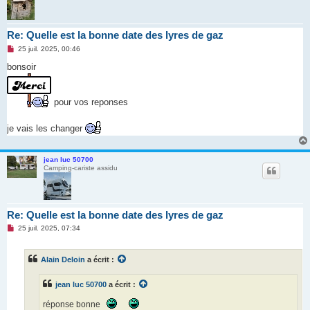
Re: Quelle est la bonne date des lyres de gaz
M
25 juil. 2025, 00:46
e
s
bonsoir
s
a
g
e
pour vos reponses
n
o
n
je vais les changer
l
u
jean luc 50700
Camping-cariste assidu
Re: Quelle est la bonne date des lyres de gaz
M
25 juil. 2025, 07:34
e
s
s
Alain Deloin
a écrit :
a
g
e
jean luc 50700
a écrit :
n
o
n
réponse bonne