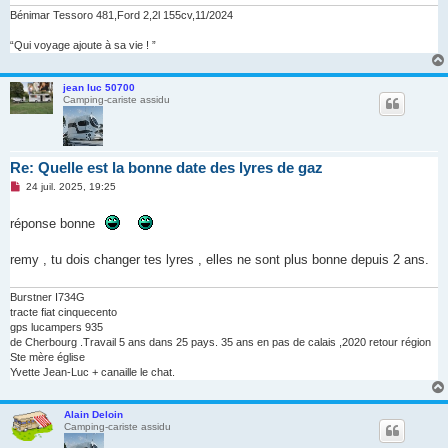
Bénimar Tessoro 481,Ford 2,2l 155cv,11/2024
“Qui voyage ajoute à sa vie ! ”
jean luc 50700
Camping-cariste assidu
Re: Quelle est la bonne date des lyres de gaz
M
24 juil. 2025, 19:25
e
s
réponse bonne
s
a
g
remy , tu dois changer tes lyres , elles ne sont plus bonne depuis 2 ans.
e
n
o
n
Burstner I734G
l
tracte fiat cinquecento
u
gps lucampers 935
de Cherbourg .Travail 5 ans dans 25 pays. 35 ans en pas de calais ,2020 retour région
Ste mère église
Yvette Jean-Luc + canaille le chat.
Alain Deloin
Camping-cariste assidu