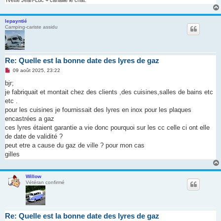
Yvette Jean-Luc + canaille le chat.
lepayntié
Camping-cariste assidu
Re: Quelle est la bonne date des lyres de gaz
M
09 août 2025, 23:22
e
s
bjr;
s
je fabriquait et montait chez des clients ,des cuisines,salles de bains etc
a
g
etc .
e
pour les cuisines je fournissait des lyres en inox pour les plaques
n
o
encastrées a gaz
n
ces lyres étaient garantie a vie donc pourquoi sur les cc celle ci ont elle
l
u
de date de validité ?
peut etre a cause du gaz de ville ? pour mon cas
gilles
Willow
Vétéran confirmé
Re: Quelle est la bonne date des lyres de gaz