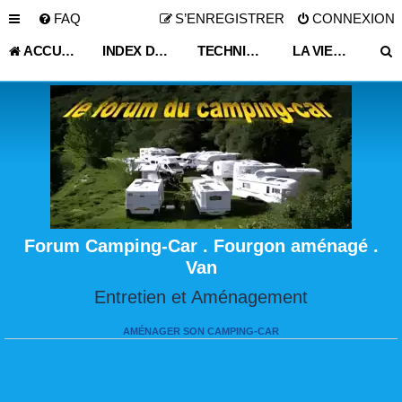
FAQ
S’ENREGISTRER
CONNEXION
ACCUEIL
INDEX DU FORUM
TECHNIQUE VIE PRATIQUE
LA VIE DU CAMPING-CAR ET FOURGON AMÉNAGÉ
Forum Camping-Car . Fourgon aménagé .
Van
Entretien et Aménagement
AMÉNAGER SON CAMPING-CAR