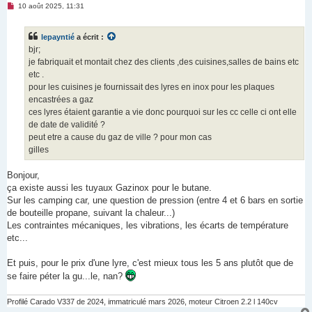
M
10 août 2025, 11:31
e
s
s
lepayntié
a écrit :
a
g
bjr;
e
je fabriquait et montait chez des clients ,des cuisines,salles de bains etc
n
o
etc .
n
pour les cuisines je fournissait des lyres en inox pour les plaques
l
u
encastrées a gaz
ces lyres étaient garantie a vie donc pourquoi sur les cc celle ci ont elle
de date de validité ?
peut etre a cause du gaz de ville ? pour mon cas
gilles
Bonjour,
ça existe aussi les tuyaux Gazinox pour le butane.
Sur les camping car, une question de pression (entre 4 et 6 bars en sortie
de bouteille propane, suivant la chaleur...)
Les contraintes mécaniques, les vibrations, les écarts de température
etc...
Et puis, pour le prix d'une lyre, c'est mieux tous les 5 ans plutôt que de
se faire péter la gu...le, nan?
Profilé Carado V337 de 2024, immatriculé mars 2026, moteur Citroen 2.2 l 140cv