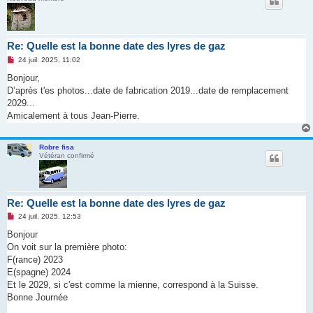
Re: Quelle est la bonne date des lyres de gaz
M
24 juil. 2025, 11:02
e
s
Bonjour,
s
D’après t'es photos...date de fabrication 2019...date de remplacement
a
g
2029...
e
Amicalement à tous Jean-Pierre.
n
o
n
l
Robre fisa
u
Vétéran confirmé
Re: Quelle est la bonne date des lyres de gaz
M
24 juil. 2025, 12:53
e
s
Bonjour
s
On voit sur la première photo:
a
g
F(rance) 2023
e
E(spagne) 2024
n
o
Et le 2029, si c'est comme la mienne, correspond à la Suisse.
n
Bonne Journée
l
u