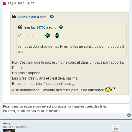
M
24 juil. 2025, 19:57
e
s
s
Alain Deloin
a écrit :
a
g
e
jean luc 50700
a écrit :
n
o
n
réponse bonne
l
u
remy , tu dois changer tes lyres , elles ne sont plus bonne depuis 2
ans.
Nul, c'est vrai que le gaz est moins corrosif dans un pays par rapport à
l'autre
Un gros n'importe
Les lyres, c'est 5 ans et c'est déjà pas mal
Encore un truc bien '' européen'' .tout ça
À se demander qui invente des trucs pareils de différence
Péter dans un espace confiné est tout aussi nocif que les particules fines
Pourtant, on en fait pas toute un histoire
remy
Nouveau membre