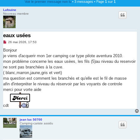
Voir le premier message non lu
• 3 messages • Page
1
sur
1
Lafouine
Nouveau membre
eaux usées
M
26 mai 2026, 17:53
e
s
Bonjour
s
je viens d'acquerir mon 1er camping car type pilote aventura 2010.
a
g
mon problème concerne les eaux usèes, les fils (5)au niveau du reservoir
e
ne sont pas branchées à la cuve.
n
o
( blanc,marron,jaune,gris et vert)
n
ma question est comment les branchés et qu'elle est le fil de masse
l
u
afin d'interpréter le niveau du réservoir par les voyants de controle
merci pour vorte aide
cdt
jean luc 50700
Camping-cariste assidu