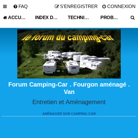
FAQ
S’ENREGISTRER
CONNEXION
ACCUEIL
INDEX DU FORUM
TECHNIQUE VIE PRATIQUE
PROBLÈME CELLULE ,PARTIE HABITABLE
Forum Camping-Car . Fourgon aménagé .
Van
Entretien et Aménagement
AMÉNAGER SON CAMPING-CAR