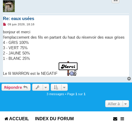
Re: eaux usées
M
09 juin 2026, 18:16
e
s
bonjour et merci
s
l'emplaccement des fils en partant du haut du réservoir des eaux grises
a
g
4 - GRIS 100%
e
3 - VERT 75%
n
o
2 - JAUNE 50%
n
1 - BLANC 25%
l
u
Le fil MARRON est le NEGATIF
Répondre
3 messages • Page
1
sur
1
Aller à
ACCUEIL
INDEX DU FORUM