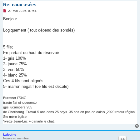
Re: eaux usées
M
27 mai 2026, 07:54
e
s
Bonjour
s
a
g
Logiquement ( tout dépend des sondés)
e
n
o
n
5 fils;
l
u
En partant du haut du réservoir.
1- gris 100%
2- jaune 75%
3- vert 50%
4- blanc 25%
Ces 4 fils sont alignés
5- marron négatif (ce fils est décalé)
Burstner I734G
tracte fiat cinquecento
gps lucampers 935
de Cherbourg .Travail 5 ans dans 25 pays. 35 ans en pas de calais ,2020 retour région
Ste mère église
Yvette Jean-Luc + canaille le chat.
Lafouine
Nouveau membre