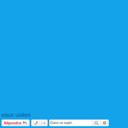
eaux usées
Rechercher
Recherche 
Répondre