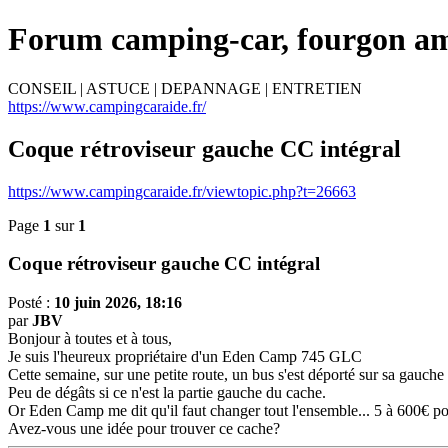
Forum camping-car, fourgon a
CONSEIL | ASTUCE | DEPANNAGE | ENTRETIEN
https://www.campingcaraide.fr/
Coque rétroviseur gauche CC intégral
https://www.campingcaraide.fr/viewtopic.php?t=26663
Page
1
sur
1
Coque rétroviseur gauche CC intégral
Posté :
10 juin 2026, 18:16
par
JBV
Bonjour à toutes et à tous,
Je suis l'heureux propriétaire d'un Eden Camp 745 GLC
Cette semaine, sur une petite route, un bus s'est déporté sur sa gauche
Peu de dégâts si ce n'est la partie gauche du cache.
Or Eden Camp me dit qu'il faut changer tout l'ensemble... 5 à 600€ p
Avez-vous une idée pour trouver ce cache?