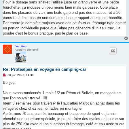
Pour le dosage sans shaker, j'utilise juste un grand verre et une petite
l
u
fourchette, ça mousse un peu moins bien mais ça passe. Côté place
dans les placards du van, une boite ça prend pas des masses, et à 30
euros tu la finis pas en une semaine donc le rapport au kilo est honnête.
Par contre je complète toujours avec des oeufs et du fromage type comté
en portion individuelle parce que j'aime pas dépendre d'un seul truc. La
poudre c'est le bonus pratique, pas le plan de base.
l'occitan
Apprenti confirmé
Re: Protealpes en voyage en camping-car
M
30 juin 2026, 14:38
e
s
Bonjour,
s
a
g
Nous avons randonnés 1 mois 1/2 au Pérou et Bolivie, on mangeait ce
e
que l'on pouvait trouvé !!!!!
n
o
Idem 3 semaines pour traverser le Haut atlas Marocain achat dans les
n
village et chez chez les nomades en montagne.
l
u
Après mes 70 ans passés beaucoup et beaucoup de sport et jamais
cherché une nourriture spéciale, je partais faire des cyclos en course sur
plus de 250 Km avec du pain jambon et fromage, café et eau avec sucre