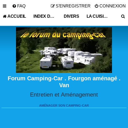
FAQ
S’ENREGISTRER
CONNEXION
ACCUEIL
INDEX DU FORUM
DIVERS
LA CUISINE EN CAMPING-CAR
Forum Camping-Car . Fourgon aménagé .
Van
Entretien et Aménagement
AMÉNAGER SON CAMPING-CAR