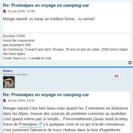
Re: Protealpes en voyage en camping-car
M
24 juin 2026, 15:58
e
s
Mange naturel ,tu seras en meilleur forme…tu verras!
s
a
g
e
n
Burstner I734G
o
tracte fiat cinquecento
n
gps lucampers 935
l
de Cherbourg .Travail 5 ans dans 25 pays. 35 ans en pas de calais ,2020 retour région
u
Ste mère église
Yvette Jean-Luc + canaille le chat.
Matteo
Nouveau membre
Re: Protealpes en voyage en camping-car
M
30 juin 2026, 13:31
e
s
Manger naturel c'est bien beau mais quand t'es 3 semaines en itinérance
s
dans les Alpes, trouver des sources de protéines correctes au quotidien
a
g
c'est quand même pas si simple... Personnellement j'avais testé la whey
e
fraise de
Protealpes
y'a quelques mois et ce qui m'avait convaincue
n
o
c'est justement l'absence de trucs chelous dans la liste d'ingrédients.
n