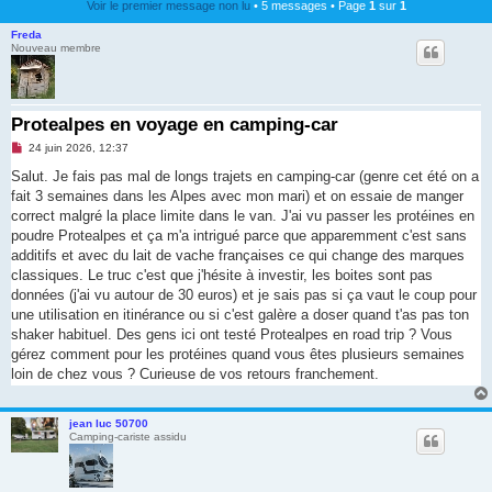
Voir le premier message non lu
• 5 messages • Page
1
sur
1
Freda
Nouveau membre
Protealpes en voyage en camping-car
M
24 juin 2026, 12:37
e
s
Salut. Je fais pas mal de longs trajets en camping-car (genre cet été on a
s
fait 3 semaines dans les Alpes avec mon mari) et on essaie de manger
a
g
correct malgré la place limite dans le van. J'ai vu passer les protéines en
e
poudre Protealpes et ça m'a intrigué parce que apparemment c'est sans
n
o
additifs et avec du lait de vache françaises ce qui change des marques
n
classiques. Le truc c'est que j'hésite à investir, les boites sont pas
l
u
données (j'ai vu autour de 30 euros) et je sais pas si ça vaut le coup pour
une utilisation en itinérance ou si c'est galère a doser quand t'as pas ton
shaker habituel. Des gens ici ont testé Protealpes en road trip ? Vous
gérez comment pour les protéines quand vous êtes plusieurs semaines
loin de chez vous ? Curieuse de vos retours franchement.
jean luc 50700
Camping-cariste assidu