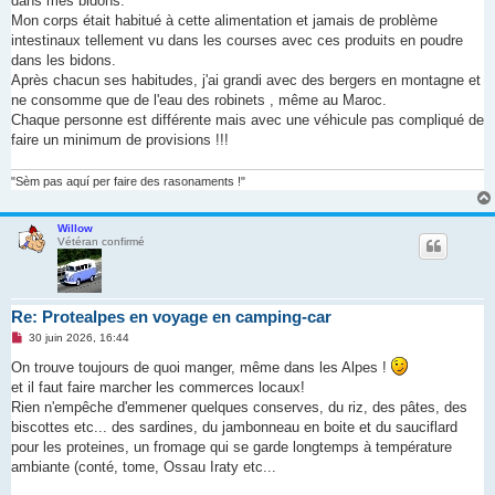
dans mes bidons.
Mon corps était habitué à cette alimentation et jamais de problème
intestinaux tellement vu dans les courses avec ces produits en poudre
dans les bidons.
Après chacun ses habitudes, j'ai grandi avec des bergers en montagne et
ne consomme que de l'eau des robinets , même au Maroc.
Chaque personne est différente mais avec une véhicule pas compliqué de
faire un minimum de provisions !!!
"Sèm pas aquí per faire des rasonaments !"
Willow
Vétéran confirmé
Re: Protealpes en voyage en camping-car
M
30 juin 2026, 16:44
e
s
On trouve toujours de quoi manger, même dans les Alpes !
s
et il faut faire marcher les commerces locaux!
a
g
Rien n'empêche d'emmener quelques conserves, du riz, des pâtes, des
e
biscottes etc... des sardines, du jambonneau en boite et du sauciflard
n
o
pour les proteines, un fromage qui se garde longtemps à température
n
ambiante (conté, tome, Ossau Iraty etc...
l
u